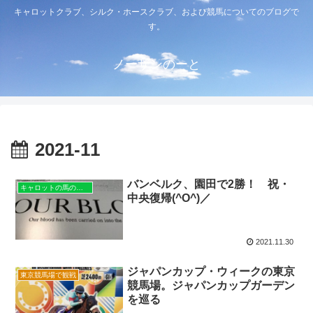
キャロットクラブ、シルク・ホースクラブ、および競馬についてのブログで
す。
ノーザンのーと
2021-11
バンベルク、園田で2勝！ 祝・
キャロットの馬のこと
中央復帰(^O^)／
2021.11.30
ジャパンカップ・ウィークの東京
東京競馬場で観戦
競馬場。ジャパンカップガーデン
を巡る