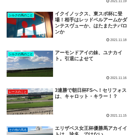
2021.11.19
イクイノックス、東スポ杯に登
シルクの馬のこと
場！相手はレッドベルアームかダ
ンテスヴューか、はたまたナバロ
ンか
2021.11.18
アーモンドアイの妹、ユナカイ
シルクの馬のこと
ト。引退によせて
2021.11.16
3連勝で朝日杯FSへ！セリフォス
レースのこと
は、キャロット・キラー！？
2021.11.15
エリザベス女王杯優勝馬アカイイ
その他の馬名
トは、珍名…ではない