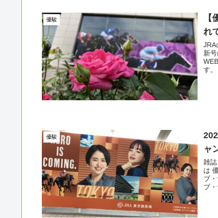
【
優駿
れで
JR
新号
WE
す。
2
優駿
ャ
雑誌
は 
ブ・
ブ・