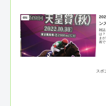
2
優駿
ン
雑誌
は？
まが
画で
スポ