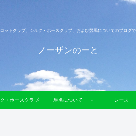
ロットクラブ、シルク・ホースクラブ、および競馬についてのブログで
ノーザンのーと
ク・ホースクラブ
馬名について
レース