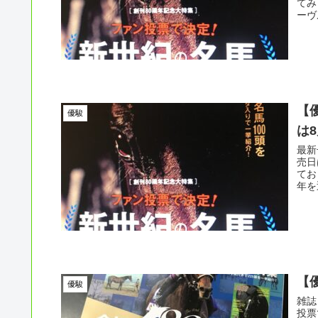
てみ
ーヴ
【
優駿
は
最新
売日
てお
年を
【
優駿
雑誌
投票