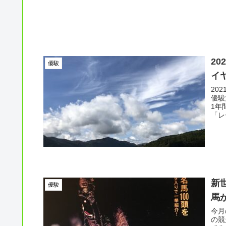
2
優駿
イ
20
優駿
1年
「レ
新
優駿
馬
今月
の競