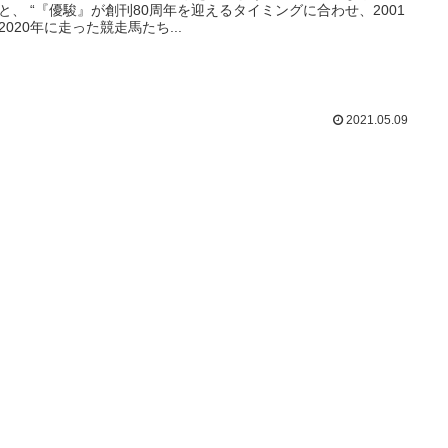
と、 “『優駿』が創刊80周年を迎えるタイミングに合わせ、2001
2020年に走った競走馬たち...
2021.05.09