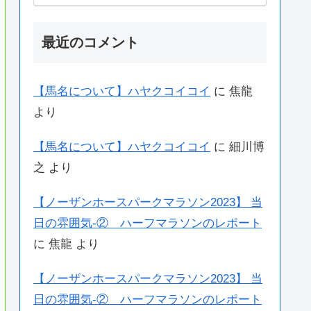
最近のコメント
【馬名について】ハヤクコイコイ
に
焦龍
より
【馬名について】ハヤクコイコイ
に
細川博
之
より
【ノーザンホースパークマラソン2023】 当
日の雰囲気-② ハーフマラソンのレポート
に
焦龍
より
【ノーザンホースパークマラソン2023】 当
日の雰囲気-② ハーフマラソンのレポート