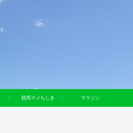
す。
競馬マメちしき
マラソン