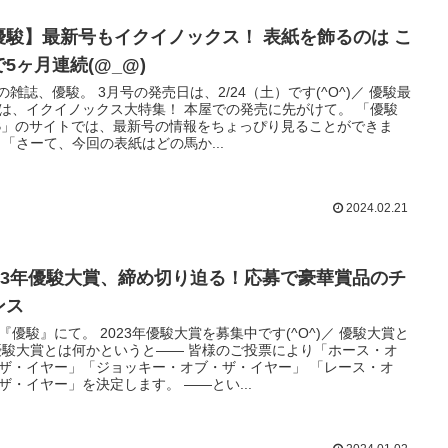
優駿】最新号もイクイノックス！ 表紙を飾るのは こ
5ヶ月連続(@_@)
Aの雑誌、優駿。 3月号の発売日は、2/24（土）です(^O^)／ 優駿最
は、イクイノックス大特集！ 本屋での発売に先がけて。 「優駿
B」のサイトでは、最新号の情報をちょっぴり見ることができま
 「さーて、今回の表紙はどの馬か...
2024.02.21
023年優駿大賞、締め切り迫る！応募で豪華賞品のチ
ンス
『優駿』にて。 2023年優駿大賞を募集中です(^O^)／ 優駿大賞と
優駿大賞とは何かというと―― 皆様のご投票により「ホース・オ
ザ・イヤー」「ジョッキー・オブ・ザ・イヤー」 「レース・オ
ザ・イヤー」を決定します。 ――とい...