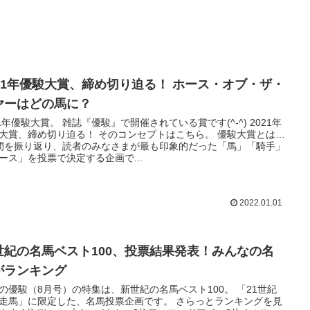
021年優駿大賞、締め切り迫る！ ホース・オブ・ザ・
ヤーはどの馬に？
21年優駿大賞。 雑誌『優駿』で開催されている賞です(^-^) 2021年
大賞、締め切り迫る！ そのコンセプトはこちら。 優駿大賞とは…
間を振り返り、読者のみなさまが最も印象的だった「馬」「騎手」
ース」を投票で決定する企画で...
2022.01.01
世紀の名馬ベスト100、投票結果発表！みんなの名
がランキング
の優駿（8月号）の特集は、新世紀の名馬ベスト100。 「21世紀
走馬」に限定した、名馬投票企画です。 さらっとランキングを見