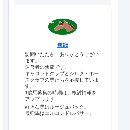
焦龍
訪問いただき、ありがとうござい
ます。
運営者の焦龍です。
キャロットクラブとシルク・ホー
スクラブの馬たちを応援していま
す。
1歳馬募集の時期は、検討情報を
アップします。
好きな馬はルージュバック。
最強馬はエルコンドルパサー。