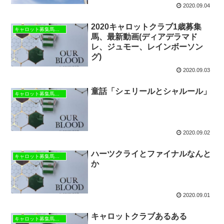
2020.09.04
2020キャロットクラブ1歳募集
キャロット募集馬の検討
馬、最新動画(ディアデラマド
レ、ジュモー、レインボーソン
グ)
2020.09.03
童話「シェリールとシャルール」
キャロット募集馬の検討
2020.09.02
ハーツクライとファイナルなんと
キャロット募集馬の検討
か
2020.09.01
キャロットクラブあるある
キャロット募集馬の検討