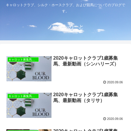
キャロットクラブ、シルク・ホースクラブ、および競馬についてのブログで
す。
ノーザンのーと
2020キャロットクラブ1歳募集
キャロット募集馬の検討
馬、最新動画（シンハリーズ）
2020.09.06
2020キャロットクラブ1歳募集
キャロット募集馬の検討
馬、最新動画（タリサ）
2020.09.06