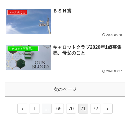
ＢＳＮ賞
レースのこと
2020.08.28
キャロットクラブ2020年1歳募集
キャロット募集馬の検討
馬、母父のこと
2020.08.27
次のページ
前
次
1
…
69
70
71
72
へ
へ