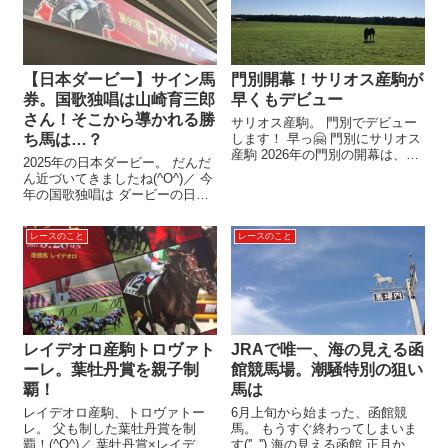
名...
休養と発表されているに...
【日本ダービー】サイン馬
門別開幕！サリオス産駒が
券。国歌独唱は山崎育三郎
早くもデビュー
さん！そこから導かれる勝
サリオス産駒。 門別でデビュー
ち馬は…？
します！ 早っ🤗 門別にサリオス
産駒 2026年の門別の開幕は、
2025年の日本ダービー。 だんだ
4/15（水）。 この日にも2歳新馬
ん近づいてきましたね(^O^)／ 今
戦が組まれていますが、ここに
年の国歌独唱は ダービーの日
はサリオス産駒はいません。 サ
は、イベントもたくさん！ 5/10
リオス産駒がデビューするの
にJRAから詳細が発表されまし
は、4/16（木）。 門別...
レースのこと
レースのこと
た。 ダービーの表彰式プレゼン
ターとして、見上愛さんと竹内
涼真さんが来場！ こ...
レイデオロ産駒トロヴァト
JRAで唯一、海の見える函
ーレ。葉牡丹賞を親子制
館競馬場。潮騒特別の狙い
覇！
馬は
レイデオロ産駒、トロヴァトー
6月上旬から始まった、函館競
レ。 父も制した葉牡丹賞を制
馬。 もうすぐ終わってしまいま
覇！(^O^)／ 葉牡丹賞×レイデオ
す(''_'') 海の見える函館 正月から