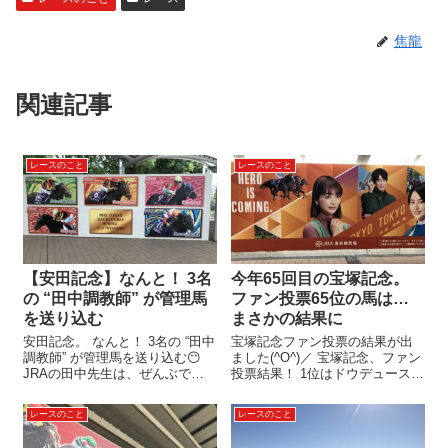
焦龍
関連記事
レースのこと
レースのこと
【安田記念】なんと！ 3名
今年65回目の宝塚記念。
の “田中調教師” が管理馬
ファン投票65位の馬は…
を送り込む
まさかの結果に
安田記念。 なんと！ 3名の “田中
宝塚記念ファン投票の結果が出
調教師” が管理馬を送り込む😶
ました(^O^)／ 宝塚記念、ファン
JRAの田中先生は、ぜんぶで何
投票結果！ 1位はドウデュース！
人？ いま現在。 JRAには、 “田
23万以上の票を集めました。 武
中” という苗字の調教師は4名い
豊騎手とのコンビで、グランプ
レースのこと
レースのこと
ます。 ◆田中 克典 ◆田中 勝春
リ連覇が期待されます😝 2位は
◆田中 剛 ◆田中 博康 そのうち3
リバティアイランド！ しばらく