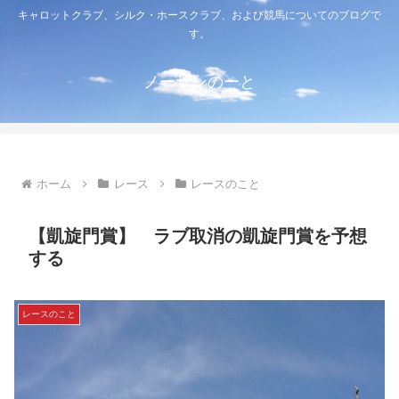
キャロットクラブ、シルク・ホースクラブ、および競馬についてのブログで
す。
ノーザンのーと
ホーム
レース
レースのこと
【凱旋門賞】 ラブ取消の凱旋門賞を予想
する
レースのこと