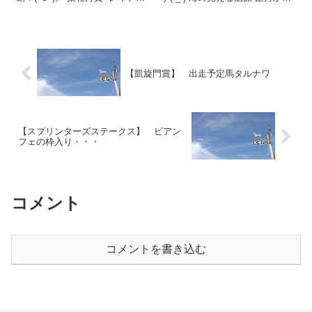
ロ 12月2日に中山で行われた、
師走まで、競馬は行われていま
葉牡丹賞。 レイデオロ産駒が2頭
すが。 函館の開催は、1年のうち
出走し、それぞれ人気を集めま
6週間しかありません。 7月16日
した。 ◆トロヴァトーレ 9月の
に終わってしまう。 「1回くらい
新馬戦をスケールの大きな...
行きたいな…」...
【凱旋門賞】 出走予定馬タルナワ
【スプリンターズステークス】 ビアン
フェの枠入り・・・
コメント
コメントを書き込む