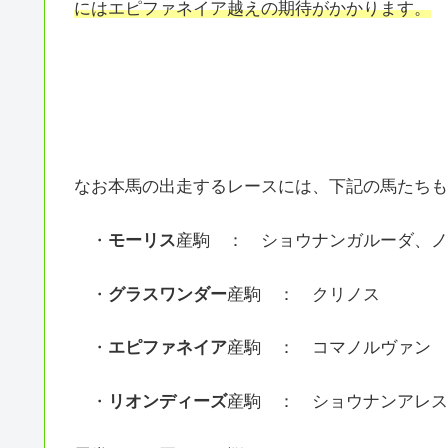
にはエピファネイア越えの期待がかかります。
なお本馬の出走するレースには、下記の馬たちも
・
モーリス
産駒 ： ショウナンガルーダ、ノ
・
グラスワンダー
産駒 ： クリノス
・
エピファネイア
産駒 ： コマノルヴァン
・
リオンディーズ
産駒 ： ショウナンアレス