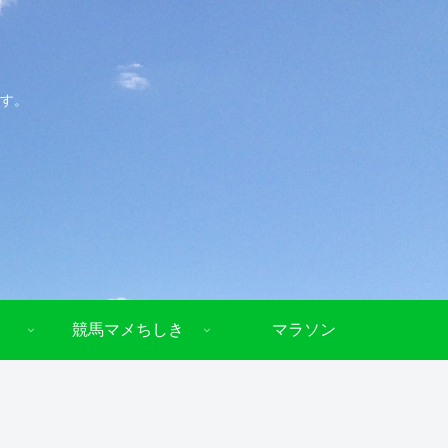
す。
競馬マメちしき
マラソン