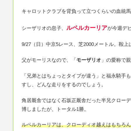
キャロットクラブを背負って立つくらいの血統馬
ルペルカーリア
シーザリオの息子、
が今週デ
9/27（日）中京5レース、芝2000メートル。鞍
父がモーリスなので、「
モーザリオ
」の愛称で親
「兄弟とはちょっとタイプが違う」と福永騎手も
すし、どんな走りをするのでしょう。
角居厩舎ではなく石坂正厩舎だった半兄クローデ
博しましたが、トータル1勝。
ルペルカーリアは、クローディオ越えはもちろん