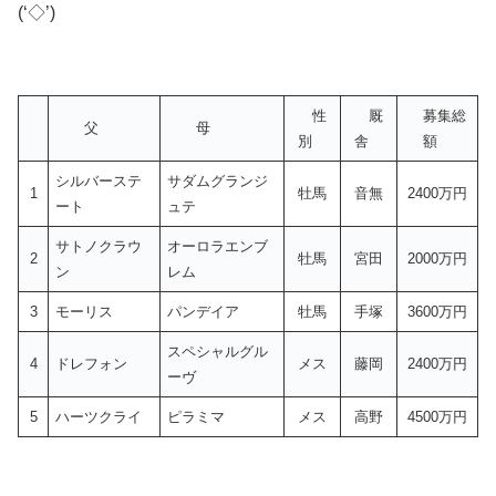
(‘◇’)ゞ
性
厩
募集総
父
母
別
舎
額
シルバーステ
サダムグランジ
1
牡馬
音無
2400万円
ート
ュテ
サトノクラウ
オーロラエンブ
2
牡馬
宮田
2000万円
ン
レム
3
モーリス
パンデイア
牡馬
手塚
3600万円
スペシャルグル
4
ドレフォン
メス
藤岡
2400万円
ーヴ
5
ハーツクライ
ピラミマ
メス
高野
4500万円