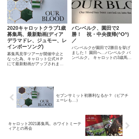
タオル ④優勝レイ...
高峰の活躍を願って とのこと。
...
2020キャロットクラブ1歳
バンベルク、園田で2
募集馬、最新動画(ディア
勝！ 祝・中央復帰(^O^)
デラマドレ、ジュモー、レ
／
インボーソング)
バンベルクが園田で2勝目を挙げ
ました！ 園田へ…バンベルク バ
募集馬見学ツアーが開催中止と
ンベルク。 キャロットの3歳馬で
なった為、キャロット公式ＨＰ
す。 彼は2021年10月に中央でデ
にて最新動画がアップされまし
ビューすると、新馬戦で2着。 次
た。 例年のツアー同様、ステー
走の未勝利戦でも2着。 「サクッ
ジごとの周回になっており、臨
と勝って、はやく特別戦に出て
場感を楽しめました。 この後何
くれないかな！」 ...
度もじっくり見ることになりま
すが、一回見た感想を記してお
きます。 ◆...
セブンサミット初勝利なるか？（ピアチ
ェーレも…）
キャロット2021募集馬。ホワイトミーテ
ィアとの再会