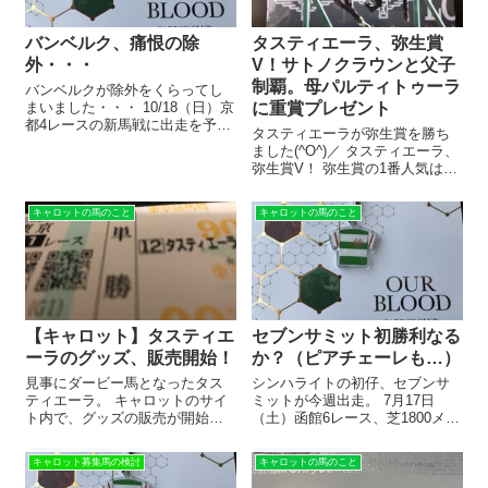
バンベルク、痛恨の除
タスティエーラ、弥生賞
外・・・
V！サトノクラウンと父子
制覇。母パルティトゥーラ
バンベルクが除外をくらってし
まいました・・・ 10/18（日）京
に重賞プレゼント
都4レースの新馬戦に出走を予定
タスティエーラが弥生賞を勝ち
していましたが、無念の除外。
ました(^O^)／ タスティエーラ、
非当選馬は、バンベルクとサウ
弥生賞V！ 弥生賞の1番人気は、
ンドブライアンの2頭だけ。 つい
トップナイフ。 2番人気は、ワン
てない。 決まってしまったもの
ダイレクト。 3番人気がタスティ
は仕方がないし、文句を言う...
キャロットの馬のこと
キャロットの馬のこと
エーラでした。 共同通信杯4着と
いうのが若干ものたりなく感じ
られて、3番人気に甘...
【キャロット】タスティエ
セブンサミット初勝利なる
ーラのグッズ、販売開始！
か？（ピアチェーレも…）
見事にダービー馬となったタス
シンハライトの初仔、セブンサ
ティエーラ。 キャロットのサイ
ミットが今週出走。 7月17日
ト内で、グッズの販売が開始さ
（土）函館6レース、芝1800メー
れました(^O^)／ 記念グッズの定
トルの未勝利戦です。 がんば
番！ クオカード 5/31に販売が開
れ、セブンサミット セブンサミ
キャロット募集馬の検討
キャロットの馬のこと
始されたのは、下記の4つ。 ①ク
ットの馬名意味は、 7大陸最高
オカード ②缶バッジ ③マフラー
峰。すべての大陸の競走での最