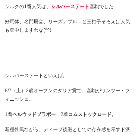
シルクの1番人気は、
シルバーステート
産駒でした！
好馬体、名門厩舎、リーズナブル…と三拍子そろえば人気
も集中しますわな(^^)
シルバーステートといえば。
8/7（土）2歳オープンのダリア賞で、産駒がワンツー・フ
ィニッシュ。
1着
ベルウッドブラボー
、2着
コムストックロード
。
新種牡馬ながら、ディープ後継としての存在感を示すド派