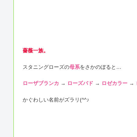
薔薇一族。
スタニングローズの
母系
をさかのぼると…
ローザブランカ
→
ローズバド
→
ロゼカラー
→
かぐわしい名前がズラリ(^^♪