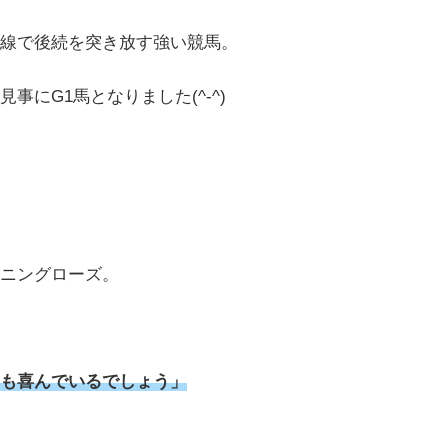
線で後続を突き放す強い競馬。
見事にG1馬となりました(^-^)
ニングローズ。
も喜んでいるでしょう」