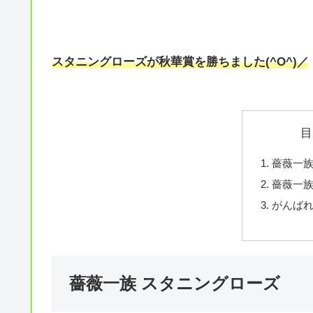
スタニングローズが秋華賞を勝ちました(^O^)／
目
薔薇一族
薔薇一族
がんば
薔薇一族 スタニングローズ