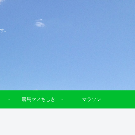
す。
競馬マメちしき
マラソン