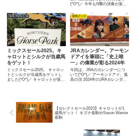
て思った事などを記入していこ
(^O^)／ 今年もN響の演奏が楽し
うと思っています。
み！と思っていたら 3歳マイル王
を決める一戦！ ニュージーラン
競馬マメちしき
競馬グッズ
ドトロフィーや桜花賞など、い
ろんな路線から初対決の馬が集
まるので、予想するのも...
ミックスセール2025。キ
JRAカレンダー。アーモン
ャロットとシルクが当歳馬
ドアイを筆頭に「史上唯
をゲット！
一」の偉業が彩る2024年
ミックスセール2025。 キャロッ
今回は、JRAのカレンダーにつ
トとシルクが当歳馬をゲットし
いて(^O^)／ アーモンドアイ。孤
ました(^O^)／ キャロットが落札
高の頂 2024年のJRAカレンダ
した当歳馬は… 10/21にノーザン
ー。 表紙は、アーモンドアイで
ファームで行われた、ミックス
す☺ この写真は、2018年のジャ
セール2025。 秋に行われる、当
パンカップ。 世界レコードタイ
歳馬と繁殖牝馬のセリです。 キ
ムを叩き出し、ウイニングラン
ャロットとシル...
で凱旋するアーモン...
【セレクトセール2023】キャロットが1
歳馬ゲット！ キズナ産駒やSaxon Warrior
産駒