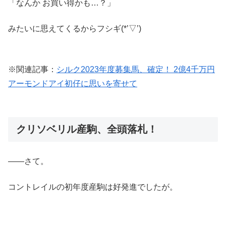
「なんか お買い得かも…？」
みたいに思えてくるからフシギ(*’▽’)
※関連記事：
シルク2023年度募集馬、確定！ 2億4千万円
アーモンドアイ初仔に思いを寄せて
クリソベリル産駒、全頭落札！
――さて。
コントレイルの初年度産駒は好発進でしたが。