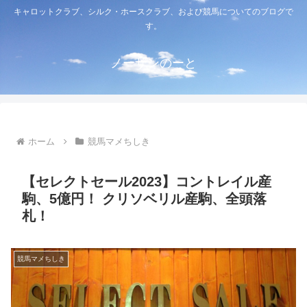
キャロットクラブ、シルク・ホースクラブ、および競馬についてのブログで
す。
ノーザンのーと
ホーム
競馬マメちしき
【セレクトセール2023】コントレイル産
駒、5億円！ クリソベリル産駒、全頭落
札！
競馬マメちしき