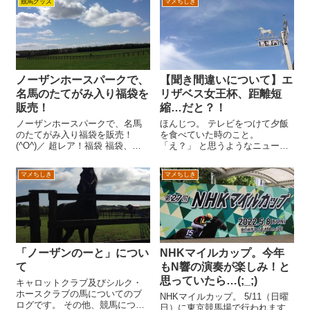
競馬グッズ
マメちしき
ノーザンホースパークで、
【聞き間違いについて】エ
名馬のたてがみ入り福袋を
リザベス女王杯、距離短
販売！
縮…だと？！
ノーザンホースパークで、名馬
ほんじつ。 テレビをつけて夕飯
のたてがみ入り福袋を販売！
を食べていた時のこと。
(^O^)／ 超レア！福袋 福袋、そ
「え？」 と思うようなニュース
の名も…。 春の限定スペシャル
が(@_@) エリザベス女王杯、距
バッグ！ いったいどんな貴重な
離短縮？ 納豆を一生懸命かきま
マメちしき
マメちしき
品が入っているかというと…。
ぜていたところ。 テレビからこ
ノーザンホースパークのサイト
んなニュースが聞こえてきまし
には、こう書かれています。 エ
た。 「エリザベス女王杯、距離
ピ...
短縮...
「ノーザンのーと」につい
NHKマイルカップ。今年
て
もN響の演奏が楽しみ！と
思っていたら…(;_;)
キャロットクラブ及びシルク・
ホースクラブの馬についてのブ
NHKマイルカップ。 5/11（日曜
ログです。 その他、競馬につい
日）に東京競馬場で行われます