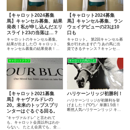
【キャロット2024募集
【キャロット2024募集
馬】キャンセル募集、結果
馬】キャンセル募集、ラン
発表！私が申し込んだエリ
ウェイデビューの23は10
スライト23の当落は…？
口も
キャロットのキャンセル募集。
キャロット。 第2回キャンセル募
結果が出ました😶 キャロット、
集が行われます(^.^) あの馬に出
キャンセル募集の結果発表！
資できるチャンス？キャンセル
1/28に締め切られた、キャンセ
募集 キャンセル募集。 出資者の
ル募集。 ほとんどの馬が1口とか
退会によって生じたキャンセル
キャロットクラブ
キャロットの馬のこと
2口…毎年のことながら、まった
口数をみんなで奪い合う…じゃ
く当たる気がしません(-_-;) そん
なかった、取り合うものです。
な中。 私が申し込ん...
…同じか💦 第1次募集で人...
【キャロット2021募集
ハリケーンリッジ初勝利！
馬】キャヴァルドレの
ハリケーンリッジが初勝利を挙
20。未来のトップスプリ
げました！(^O^)／ 単勝1.5倍！
断然人気ハリケーンリッジ キャ
ンターはぐるぐる回る。
ロットの3歳牝馬、ハリケーンリ
“キャヴァルドレ“ と言われて
ッジ。 新馬戦は、5番人気で3
も、キャロット会員以外はわか
着。 2戦目は、4番人気で2着。
らない。 たとえ会員でも、全頭
そして、今回は…。 ルメール騎