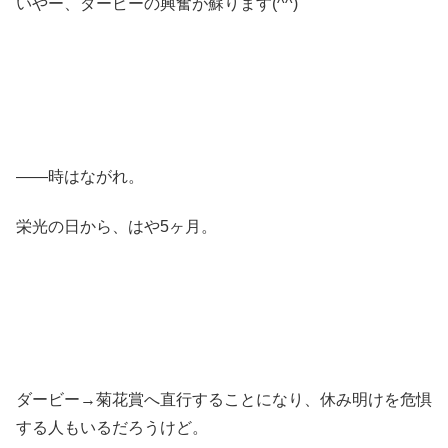
いやー、ダービーの興奮が蘇ります(^^)
――時はながれ。
栄光の日から、はや5ヶ月。
ダービー→菊花賞へ直行することになり、休み明けを危惧
する人もいるだろうけど。