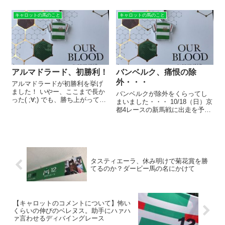
くまなく見ていない方は 「そん
手の継続騎乗というこ...
な馬いたっけ…」 と思うかもし
キャロットの馬のこと
キャロットの馬のこと
れません。 8/25現在、カタログ
もまだ届いていないし。 キャロ
ット2021募集馬、中央入厩...
アルマドラード、初勝利！
バンベルク、痛恨の除
外・・・
アルマドラードが初勝利を挙げ
ました！ いやー、ここまで長か
バンベルクが除外をくらってし
った( ;∀;) でも、勝ち上がってく
まいました・・・ 10/18（日）京
れてよかった。 初勝利まで長か
都4レースの新馬戦に出走を予定
った アルマドラードは、ダービ
していましたが、無念の除外。
ー馬レイデオロの全弟。 なの
非当選馬は、バンベルクとサウ
で、デビュー前は「ダービーに
ンドブライアンの2頭だけ。 つい
出て当たり前！」という気持
てない。 決まってしまったもの
ち...
は仕方がないし、文句を言う...
タスティエーラ、休み明けで菊花賞を勝
てるのか？ダービー馬の名にかけて
【キャロットのコメントについて】怖い
くらいの伸びのベレヌス。助手にハァハ
ァ言わせるディバイングレース