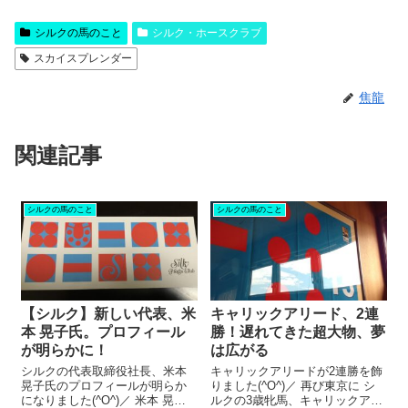
シルクの馬のこと
シルク・ホースクラブ
スカイスプレンダー
焦龍
関連記事
シルクの馬のこと
シルクの馬のこと
【シルク】新しい代表、米
キャリックアリード、2連
本 晃子氏。プロフィール
勝！遅れてきた超大物、夢
が明らかに！
は広がる
シルクの代表取締役社長、米本
キャリックアリードが2連勝を飾
晃子氏のプロフィールが明らか
りました(^O^)／ 再び東京に シ
になりました(^O^)／ 米本 晃子
ルクの3歳牝馬、キャリックアリ