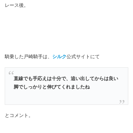
レース後。
騎乗した戸崎騎手は、
シルク
公式サイトにて
直線でも手応えは十分で、追い出してからは良い
脚でしっかりと伸びてくれましたね
とコメント。