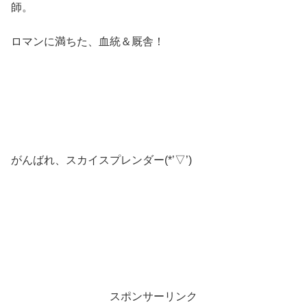
師。
ロマンに満ちた、血統＆厩舎！
がんばれ、スカイスプレンダー(*’▽’)
スポンサーリンク