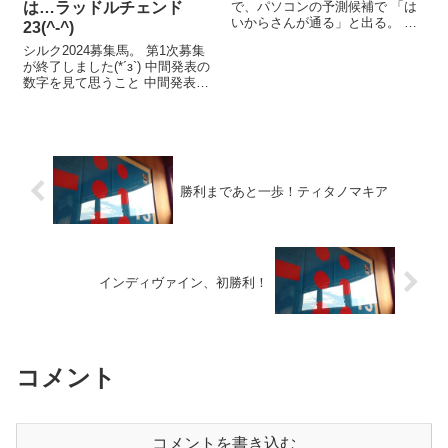
は…ラッドルチェンド
で、パソコンの予測候補で 「は
いからさんが通る」と出る。 私
23(^-^)
が書こうとする言葉は絶対、予
シルク2024募集馬。 第1次募集
測候補に出ない。 肺から。 肺か
が終了しました(*´з`) 中間発表の
らサンテローズ、出血。 デビュ
数字を見て思うこと 中間発表の
ー戦、圧勝。 二戦目、びり。 秋
数字を見て、 「こりゃ絶対取れ
華賞出走の夢は消えた。 でも、
ないワ」 という馬がたくさん！
サ...
不思議なもので。 「ゼッタイ無
理」 ということがわかると、あ
んまり欲しくなら...
勝利まであと一歩！ティタノマキア
インディヴァイン、初勝利！
コメント
コメントを書き込む