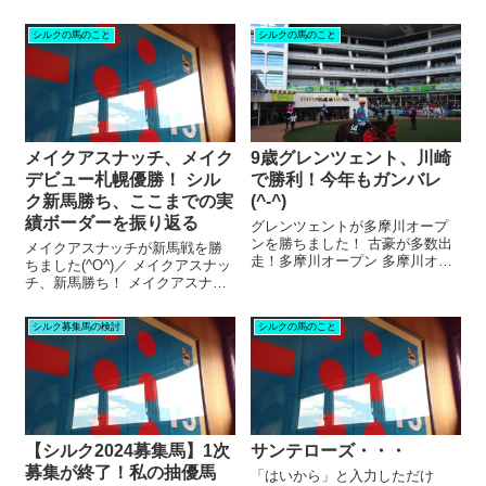
氏とは？ 2021年12月、シルク・
ード。 デビューしたのは、今年6
ホースクラブの代表取締役社長
月の東京。 6月のキャリックアリ
シルクの馬のこと
シルクの馬のこと
に就任した米本氏。 「いったい
ード。 初戦は、既走馬を相手に
どんな人なんだろう？」 と気に
鋭く追い込んで3着でした。 2戦
なっていたのは、私だけ...
目は、8月の新潟。...
メイクアスナッチ、メイク
9歳グレンツェント、川崎
デビュー札幌優勝！ シル
で勝利！今年もガンバレ
ク新馬勝ち、ここまでの実
(^-^)
績ボーダーを振り返る
グレンツェントが多摩川オープ
ンを勝ちました！ 古豪が多数出
メイクアスナッチが新馬戦を勝
走！多摩川オープン 多摩川オー
ちました(^O^)／ メイクアスナッ
プン。 川崎競馬場で行われたオ
チ、新馬勝ち！ メイクアスナッ
ープン特別です。 このレースは
チは、シルクの馬。 シルクの馬
重賞ではないけれど、結構ホネ
が新馬戦を勝つのは、この世代
シルク募集馬の検討
シルクの馬のこと
っぽいメンバーがそろっていま
では5頭目になります(^-^) 馬
した。 ・センチュリオン（10
名日付場所 条件人気着順1ナイ
歳）…...
トキャッスル6/19...
【シルク2024募集馬】1次
サンテローズ・・・
募集が終了！私の抽優馬
「はいから」と入力しただけ