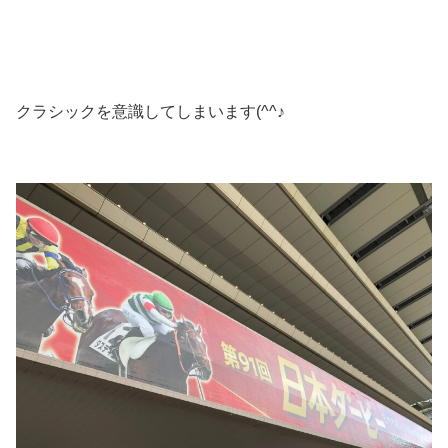
クラシックを意識してしまいます(^^♪