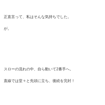
正直言って、私はそんな気持ちでした。
が。
スローの流れの中、自ら動いて2番手へ。
直線では堂々と先頭に立ち、後続を完封！