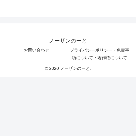
ノーザンのーと
お問い合わせ
プライバシーポリシー・免責事
項について・著作権について
© 2020 ノーザンのーと.