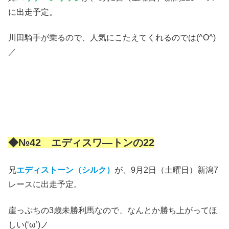
に出走予定。
川田騎手が乗るので、人気にこたえてくれるのでは(^O^)
／
◆№42 エディスワ―トンの22
兄
エディストーン（シルク）
が、9月2日（土曜日）新潟7
レースに出走予定。
崖っぷちの3歳未勝利馬なので、なんとか勝ち上がってほ
しい(‘ω’)ノ