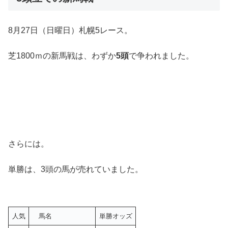
8月27日（日曜日）札幌5レース。
芝1800ｍの新馬戦は、わずか
5頭
で争われました。
さらには。
単勝は、3頭の馬が売れていました。
人気
馬名
単勝オッズ