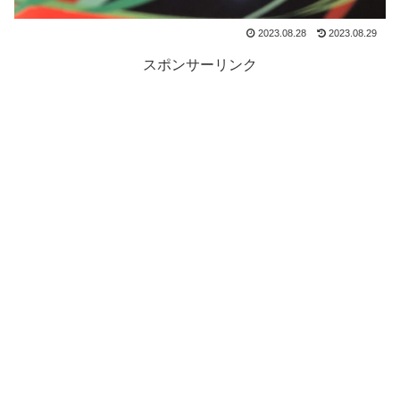
2023.08.28
2023.08.29
スポンサーリンク