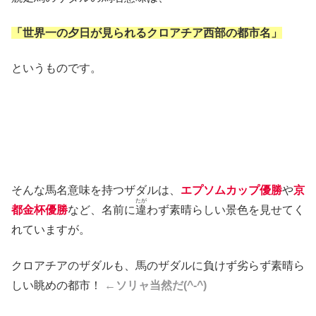
「
世界一の夕日が見られるクロアチア西部の都市名」
というものです。
そんな馬名意味を持つザダルは、
エプソムカップ優勝
や
京
たが
都金杯優勝
など、名前に
違
わず素晴らしい景色を見せてく
れていますが。
クロアチアのザダルも、馬のザダルに負けず劣らず素晴ら
しい眺めの都市！
←ソリャ当然だ(^-^)