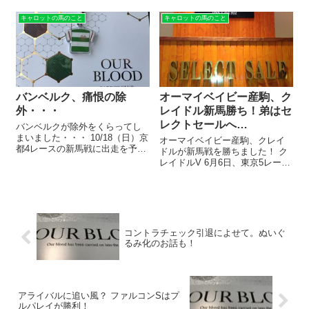
ッド 全部で92頭のラインナッ
クス。 このレース、キャロット
プ！ Our Bloodアワブラがキャロ
の所属馬が4頭 登録していまし
キャロットの馬のこと
キャロットの馬のこと
ットの真骨頂ですが、今年もた
た。 ◆モントライゼ ◆グルーヴ
くさん(^^♪ およそ半数、46頭ほ
ィ...
どがアワ...
バンベルク、痛恨の除
オーマイベイビー産駒、ク
外・・・
レイドル新馬勝ち！弟はセ
レクトセールへ…
バンベルクが除外をくらってし
まいました・・・ 10/18（日）京
オーマイベイビー産駒、クレイ
都4レースの新馬戦に出走を予定
ドルが新馬戦を勝ちました！ ク
していましたが、無念の除外。
レイドルV 6月6日、東京5レー
非当選馬は、バンベルクとサウ
ス。 牝馬限定の芝1600メートル
ンドブライアンの2頭だけ。 つい
戦を勝ったクレイドル。 勝ちタ
てない。 決まってしまったもの
イムは1:35.4でした。 これは、
は仕方がないし、文句を言う...
前日にデビュー勝ちしたコマン
ドラインとまったく同じ...
コントラチェック引退によせて。ぬいぐ
るみ化のお話も！
アライバルに追い風？ ファルコンSはプ
ルパレイが勝利！