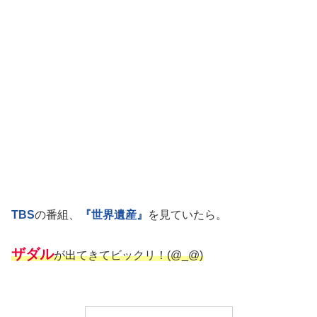
TBS
の番組、
『世界遺産』
を見ていたら。
ザダル
が出てきてビックリ
！
(@_@)