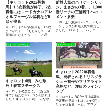
【キャロット2022募集
断然人気のハリケーンリッ
馬】1.5次募集が終了。2次
ジ、まさかの3着…。1,000
募集にはロードカナロアや
勝リーチの三浦騎手へのコ
オルフェーヴル産駒など5
メント多数
頭が残る
6/10（土）東京8レース。 ハリケ
ーンリッジが断然人気で出走し
キャロット2022募集馬も、1.5次
ました。 結果は…。 ハリケーン
までが終了。 「もしかして、全
リッジと999勝の三浦騎手 …
頭満口になるかな…？」 と思っ
と、その前に。 ハリケーンリッ
ていましたが。 なんと！ 2次募
ジが圧倒的1番人気に推された理
集には、5頭が残りました(^O^)／
キャロットの馬のこと
キャロットクラブ
由を書きたいと思います。 ◆こ
2次募集に残った5頭の馬たち 1
こまで【1.2.1.0】...
次募集でドカーンとたくさん売
れた、キャロッ...
キャロット2022年募集
馬、発表される！リスグラ
キャロット4頭、みな除
シュー初仔やマリアライト
外！春雷ステークス
産駒など、注目のラインナ
ップ
キャロットの歴史に、（ある意
味で）新たな1ページが刻まれま
キャロットの2022年度 1歳募集
した！ キャロット4頭、みな除
予定馬が発表されました(^O^)／
外！春雷ステークス 4月10日
母キャロ＆父キャロ。アワブラ
（日）中山メイン、春雷ステー