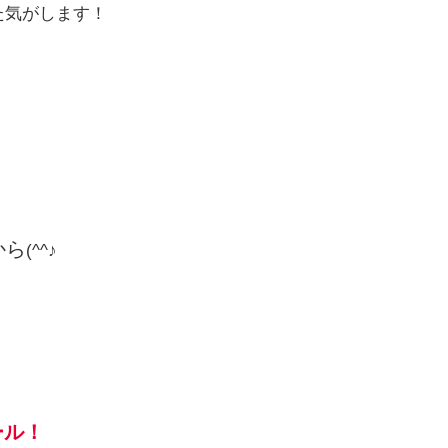
た気がします！
から
(^^♪
ール！