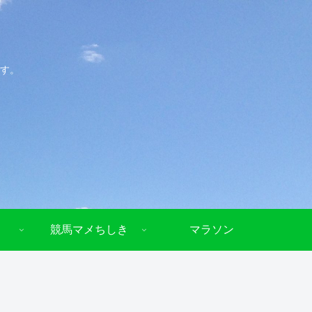
す。
競馬マメちしき
マラソン