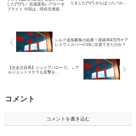
りました(^o^) がんばったバルバ
した(^O^)／ 完成度高いアローオ
レスコ 1番人気にふさわしい、
ブライト 今回は、現在北海道に
堂々たる勝ちっぷり！ これな
いる2頭をピックアップします🐎
ら、昇級しても通用しそう。 昇
◆アローオブライト 父：ヘニー
級即通用なら、馬代金（3000万
ヒューズ 母：アドマイヤア
円）回収の日も近い。 ...
ロー 性別：牡 在厩場所：ノーザ
ンファーム空港 ノーザ...
シルク追加募集の結果！実績364万円ケア
レスウィスパーの19に出資できたのか？
【次走注目馬】ジュリアバローズ。←ア
ルジェントステラも反撃を…
コメント
コメントを書き込む