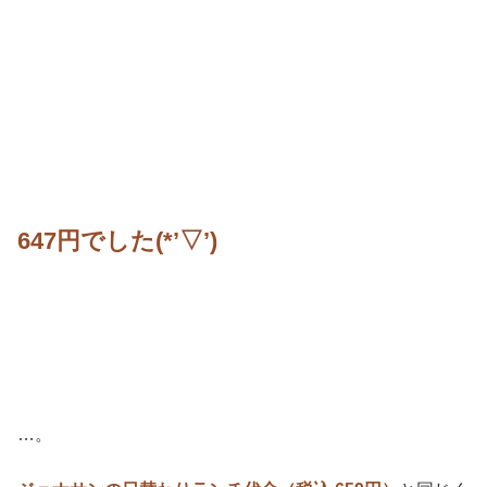
647円でした(*’▽’)
…。