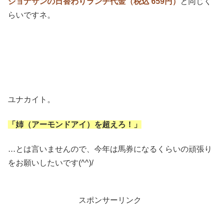
ジョナサンの日替わりランチ代金
（
税込
659円）
と同じく
らいですネ。
ユナカイト。
「姉（アーモンドアイ）を超えろ！」
…とは言いませんので、今年は馬券になるくらいの頑張り
をお願いしたいです(^^)/
スポンサーリンク