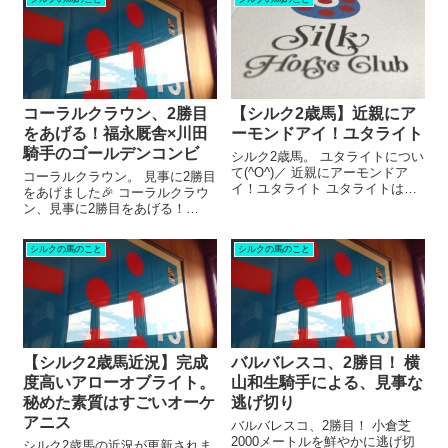
ロ騎手はシャフリヤールに騎
対象は、全部で36頭。 1人1頭、
乗。 最後の直線で内側に斜...
1口限定！ 過去の実績は関...
コーラルクラウン、2勝目
【シルク2歳馬】近親にア
をあげる！福永厩舎×川田
ーモンドアイ！ユタライト
騎手のゴールデンコンビ
シルク2歳馬。 ユタライトについ
て(^O^)／ 近親にアーモンドア
コーラルクラウン。 見事に2勝目
イ！ユタライト ユタライトは、
をあげました🎉 コーラルクラウ
父ロードカナロア・母ユナカイ
ン、見事に2勝目をあげる！
トという血統。 近親にアーモン
2025年の1月に、3歳未勝利戦を
ドアイがいます。 3月に脱北し、
勝ったコーラルクラウン。 3月の
シルクの馬のこと
シルクの馬のこと
美浦トレセンへ。 4月にはゲート
昇級初戦は4着。 休みをはさん
試験を合格しました。 ...
で、10月の1勝クラスは3着。 そ
して。 昇級3戦目と...
【シルク2歳馬近況】完成
バルバレスコ、2勝目！ 横
度高いアローオブライト。
山和生騎手による、見事な
秘めた素質はすごいオーケ
逃げ切り
アニス
バルバレスコ、2勝目！ 小倉芝
2000メートルを鮮やかに逃げ切
シルク2歳馬の近況が更新されま