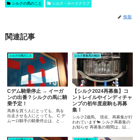
シルクの馬のこと
シルク・ホースクラブ
焦龍
関連記事
シルクの馬のこと
シルク募集馬の検討
Cデム騎乗停止 → イーガ
【シルク2024再募集】コ
ンの出番？シルクの馬に騎
ントレイルやインディチャ
乗予定！
ンプの初年度産駒も再募
集！
馬券を買う人にとっても、馬を
出走させる人にとっても。 C.デ
シルク2歳馬。 現在、再募集が行
ムーロ騎手の騎乗停止は、とっ
われています🐎 シルク再募集の
ても痛い…(-_-;) とっても痛い、
お知らせ 再募集の期間は、以下
C.デムーロ騎手の騎乗停止 先日
の通り。 ◆1/21（火） AM10:00
のジャパンカップで、C.デムー
～ 1/23（木） AM10:00 再募集の
シルクの馬のこと
シルクの馬のこと