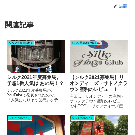
焦龍
関連記事
シルク募集馬の検討
シルク募集馬の検討
シルク2021年度募集馬。
【シルク2021募集馬】リ
予想1番人気は あの馬！？
オンディーズ・サトノクラ
ウン産駒のレビュー！
シルク2021年度募集馬が、
YouTubeで発表されたので。
今回は、リオンディーズ産駒・
「人気になりそうな馬」を予想
サトノクラウン産駒のレビュー
してみたいと思います！ “厩舎“
です(^O^)／ リオンディーズ産駒
“価格“ “測尺“ ”立ち姿” などが未発
3頭。 サトノクラウン産駒3頭。
表の段階での予想……無謀は承
以下、リオンディーズ産駒 3頭の
シルクの馬のこと
シルクの馬のこと
知で(^-^) 信頼と実績の、あの種
レビューです 募集番号33 ウイ
牡馬産駒に...
ンミーティアの20 父リオンディ
ーズ 母ウインミー...