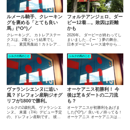
ルメール騎手、クレーキン
フォルテアンジェロ、ダー
グを褒める「とても良い
ビー12着…。敗因は距離
馬」(^O^)／
かも
クレーキング。 カトレアステー
2026年。 ダービーが終わってし
クスは、2着という結果でし
まいました…(´ー｀) 夢の舞台、
た…。 素質馬集結！カトレアS
日本ダービー レース途中からバ
前走圧勝の馬が集結！ カトレア
ステールが動く展開。 直線では
S。 メンバーが豪華なので、
横に広がっての叩き合い！ パン
シルクの馬のこと
シルクの馬のこと
「こりゃ、2歳ダート王決定戦だ
トルナイーフが抜け出たところ
わ」 と勝手に思っていた私。 そ
にロブチェンが襲いかかる！ 見
んな中で、 「クレーキングは
事にロブチェンが二冠制覇...
何...
ヴァランシエンヌに追い
オーケアニス初勝利！ 今
風？ドレフォン産駒ジオグ
後は芝＆ダートの二刀流
リフが1800で勝利。
も？
シルクの2歳牝馬、ヴァランシエ
オーケアニスが初勝利をあげま
ンヌ。 来週（7/4）デビュー予定
した(^O^)／ 良いモノ持ってる！
の、ドレフォン産駒です。 彼女
オーケアニス オーケアニスは、
は今年の4月に脱北し、西村厩舎
シルクの3歳牝馬。 いろいろあっ
へ入厩。 4月のうちにゲート試験
てデビューは遅れ、初戦は3歳に