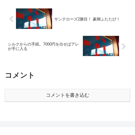
を合格し、ＮＦしがらきに放牧
なってからでした。 ※「いろい
へ。 6月上旬には、「7月のデビ
ろ」の詳細は、下記記事にて👇
ューを検討」という嬉しい...
ドバイや大阪杯よりも楽し...
サンテローズ2勝目！ 豪脚ふたたび！
シルクからの手紙。7000円を出せばアレ
が手に入る
コメント
コメントを書き込む