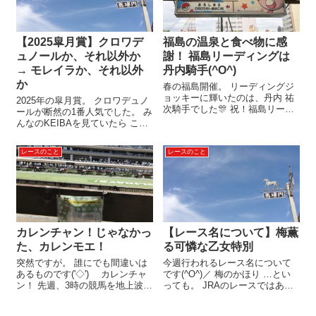
【2025皐月賞】クロワデ
福島の温泉と食べ物に感
ュノールか、それ以外か
謝！ 福島リーディングは
→ モレイラか、それ以外
丹内騎手(^O^)
か
春の福島開催。 リーディングジ
ョッキーに輝いたのは、丹内 祐
2025年の皐月賞。 クロワデュノ
次騎手でした🎊 祝！福島リーデ
ールが断然の1番人気でした。 み
ィング、丹内騎手 第1回福島開催
んなのKEIBAを見ていたら ここ
で、6勝を挙げた丹内騎手。 その
まで3戦無敗のクロワデュノー
内訳はというと…。 日付 馬名1
ル。 皐月賞の単勝オッズは1.5
レースのこと
レースのこと
勝目4/6ローランド2勝目4/7ナッ
倍！ レース前から「ダービー」
クドロップス3勝目...
とか「三冠」とか、メディアも
大騒ぎでした。 穴党の...
カレンチャン！じゃなかっ
【レース名について】梅薫
た、カレンモエ！
る可憐な乙女特別
突然ですが。 誰にでも間違いは
今週行われるレース名について
あるものです('◇')ゞ カレンチャ
です(^O^)／ 梅のかほり …とい
ン！ 先週、3時の競馬を地上波の
っても。 JRAのレースではあり
某チャンネルで見ていたら。 函
ません_(. _ .)_ 1/30（金曜日）名
館スプリントステークスで、
古屋10レース。 そのレースの名