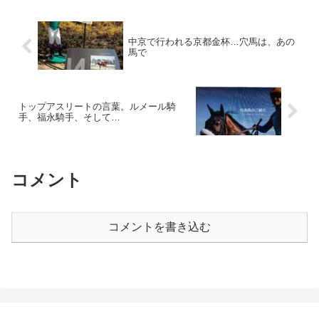
「カレンチャン！」 という実況
前は―― 梅薫る可憐な乙女特別
が…(~_~) …一応、正解を書いて
いやはや！ 「春が近いなァ～」
おきます。 誤：カ...
と...
中京で行われる京都金杯…穴馬は、あの
馬で
トップアスリートの言葉。ルメール騎
手、福永騎手、そして…
コメント
コメントを書き込む