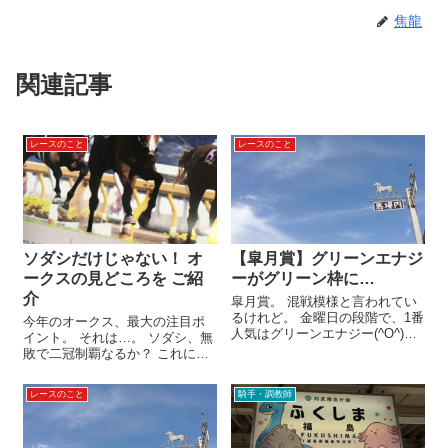
焦龍
関連記事
レースのこと
レースのこと
ソダシだけじゃない！ オ
【皐月賞】グリーンエナジ
ークスの見どころを ご紹
ーがグリーン枠に…
介
皐月賞。 混戦模様と言われてい
るけれど。 金曜日の段階で、1番
今年のオークス、最大の注目ポ
人気はグリーンエナジー(^O^)／
イント。 それは…。 ソダシ、無
6枠にグリーンエナジー グリーン
敗で二冠制覇なるか？ これに尽
エナジーは、京成杯の勝ちっぷ
きる。 でも。 フルゲート18頭で
りが実に鮮やかでした！ にして
争われるわけで、ソダシ以外の
レースのこと
騎手・調教師
も。 ロブチェンやカヴァレリッ
陣営も黙っちゃいない。 という
ツォといったG1馬をさ...
わけで。 “ソダシ以外の観点“ か
ら、オークスを見てみたい...