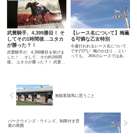
っても見応えがありました！ で
曜日までです。 6/25時点で、ゴ
も。 祭りが終わった後の寂し
ンサルベス騎手は13勝をあげて
さ、というか…。 馬券の買い
います。 人気薄の...
方...
武豊騎手、4,399勝目！ そ
【レース名について】梅薫
してその1時間後…ユタカ
る可憐な乙女特別
が勝った？！
今週行われるレース名について
です(^O^)／ 梅のかほり …とい
武豊騎手が、4,399勝目を挙げま
っても。 JRAのレースではあり
した！ …そして、その約1時間
ません_(. _ .)_ 1/30（金曜日）名
後。 ユタカが勝った？！ 武豊騎
古屋10レース。 そのレースの名
手、4,399勝目！ そしてその1時
前は―― 梅薫る可憐な乙女特別
間後… ――順を追って話します
いやはや！ 「春が近いなァ～」
と。 1/21（土曜日）中京8レー
と...
ス。 タイミングナウが勝ち、武
豊騎手は4,3...
無観客競馬に思うこと
パークウインズ・ウインズ、制限付き営
業の再開