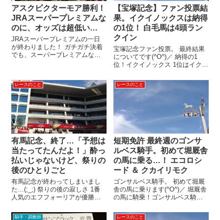
アスクビクターモア勝利！
【宝塚記念】ファン投票結
JRAスーパープレミアムな
果。イクイノックスは納得
のに、オッズは超低い…
の1位！ 白毛馬は4頭ラン
クイン
JRAスーパープレミアムの一日
が終わりました！ ガチガチ決着
宝塚記念ファン投票。 最終結果
でも、スーパープレミアムな
についてです(^O^)／ 納得の1
ら！ 中山と中京、あわせて24レ
位！イクイノックス 1位はイクイ
ースあったわけですが。 人気通
ノックス。 216,379票は、史上最
りのレースもあれば、穴馬が上
多の得票数とのこと！ レースで
レースのこと
レースのこと
位独占というレースもありまし
も断然人気が予想されますが、
たね。 人気通りのレースとして
みんなの期待にこたえてくれる
は…。...
のでは(^-^) 2...
有馬記念、終了…「予想は
短期免許 最終週のゴンサ
当たってたんだよ！」酔っ
ルベス騎手。初めて堀厩舎
払いじゃないけど、祭りの
の馬に乗る…！ エコロシ
後のひとりごと
ード ＆ クカイリモク
有馬記念が終わってしまいまし
ゴンサルベス騎手。 初めて堀厩
た…(;_;) 祭りの後の寂しさ 1番
舎の馬に乗ります(^O^)／ 堀厩舎
人気のエフフォーリアが優勝
の馬に騎乗！ゴンサルベス騎手
し、2着はディープボンド。 ゴー
短期免許で来日中のゴンサルベ
ル前は迫力ある叩き合いで、と
ス騎手。 免許期間は、6/28の日
騎手・調教師
レースのこと