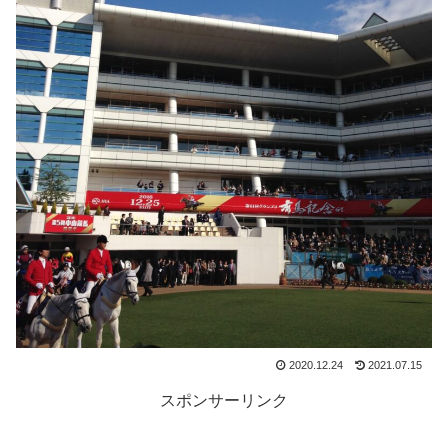
2020.12.24
2021.07.15
スポンサーリンク