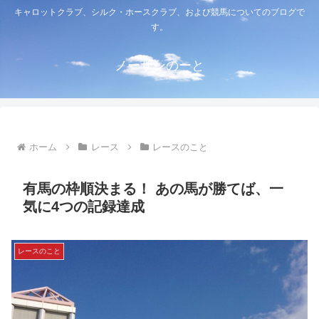
キャロットクラブ、シルク・ホースクラブ、および競馬についてのブログで
す。
ノーザンのーと
ホーム
レース
レースのこと
有馬の枠順決まる！ あの馬が勝てば、一
気に4つの記録達成
レースのこと