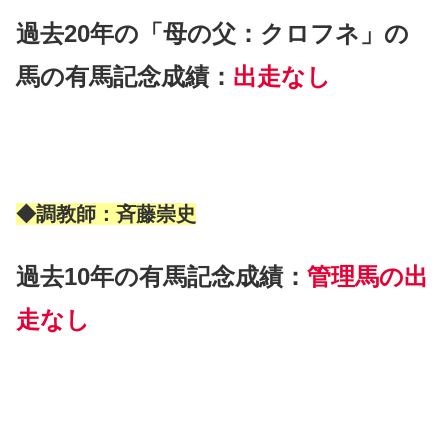
過去20年の「母の父：クロフネ」の
馬の有馬記念成績：
出走なし
◆調教師：斉藤崇史
過去10年の有馬記念成績：
管理馬の出
走なし