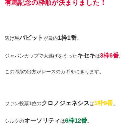
有馬記念の枠順が決まりました！
バビット
1枠1番
逃げ馬
が最内
。
キセキ
3枠6番
ジャパンカップで大逃げをうった
は
。
この2頭の出方がレースのカギをにぎります。
クロノジェネシス
5枠9番
ファン投票1位の
は
。
オーソリティ
6枠12番
シルクの
は
。