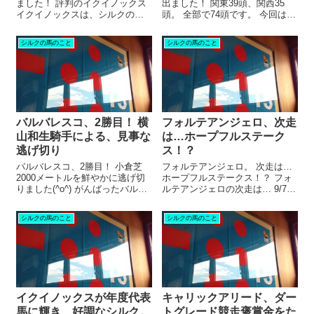
ました！ 評判のイクイノックス
出ました！ 関東39頭、関西35
イクイノックスは、シルクの
頭。 全部で74頭です。 今回は、
馬。 鞍上はルメール騎手。 NF
「関東＆関西の、高い馬＆安い
天栄の木實谷さんも絶賛、とい
馬」について書きたいと思いま
シルクの馬のこと
シルクの馬のこと
う好素材。 「こりゃぁ、1倍台の
す(^O^)／ 関東の、高い馬＆安い
断然人気になるだろうな…」 と
馬 関東には、ミリオンホースは
思っていたけれど。 ナゼか2番
いません。 「ディー...
人...
バルバレスコ、2勝目！ 横
フォルテアンジェロ、次走
山和生騎手による、見事な
は…ホープフルステーク
逃げ切り
ス！？
バルバレスコ、2勝目！ 小倉芝
フォルテアンジェロ。 次走は…
2000メートルを鮮やかに逃げ切
ホープフルステークス！？ フォ
りました(^o^) がんばったバルバ
ルテアンジェロの次走は… 9/7、
レスコ 1番人気にふさわしい、
中山の新馬戦を快勝したフォル
堂々たる勝ちっぷり！ これな
テアンジェロ。 馬群を割って前
シルクの馬のこと
シルクの馬のこと
ら、昇級しても通用しそう。 昇
に出る姿に「これは！」と思い
級即通用なら、馬代金（3000万
ました(^O^)／ 2戦目は、東京の
円）回収の日も近い。 ...
百日草特別。 めったにな...
イクイノックスが年度代表
キャリックアリード、ダー
馬に輝き、好調なシルク。
トグレード競走褒賞金をた