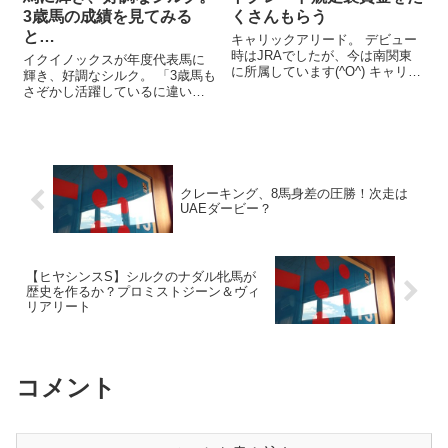
3歳馬の成績を見てみる
くさんもらう
と…
キャリックアリード。 デビュー
時はJRAでしたが、今は南関東
イクイノックスが年度代表馬に
に所属しています(^O^) キャリッ
輝き、好調なシルク。 「3歳馬も
クアリード、クイーン賞3着 地方
さぞかし活躍しているに違いな
所属として走った1回目のレース
い！」 と思うかもしれません
は、2/7のクイーン賞（船橋）。
が。 大暴れ…というほどではな
ここまでの実績からも「勝機十
い、かな。 今回は、現時点での
分！」と意気込んだの...
シルク3歳馬についてです(^-^) シ
ルク3歳馬、現時点での出...
クレーキング、8馬身差の圧勝！次走は
UAEダービー？
【ヒヤシンスS】シルクのナダル牝馬が
歴史を作るか？プロミストジーン＆ヴィ
リアリート
コメント