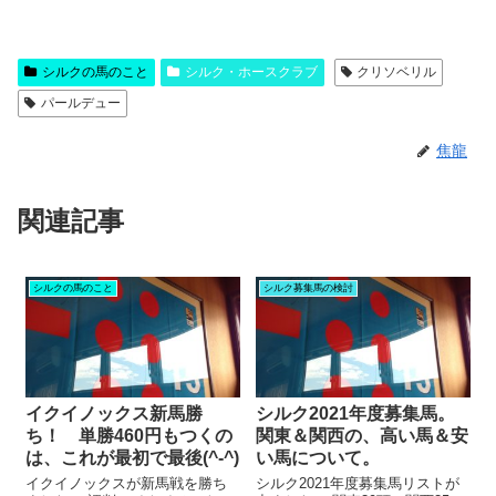
シルクの馬のこと
シルク・ホースクラブ
クリソベリル
パールデュー
焦龍
関連記事
シルクの馬のこと
シルク募集馬の検討
イクイノックス新馬勝
シルク2021年度募集馬。
ち！ 単勝460円もつくの
関東＆関西の、高い馬＆安
は、これが最初で最後(^-^)
い馬について。
イクイノックスが新馬戦を勝ち
シルク2021年度募集馬リストが