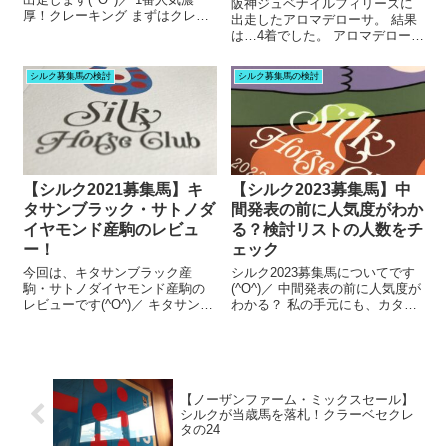
阪神ジュベナイルフィリーズに
厚！クレーキング まずはクレー
出走したアロマデローサ。 結果
キング。 前走は8馬身差の圧勝だ
は…4着でした。 アロマデロー
ったので、ユニコーンSでも1番
サ、阪神ジュベナイルフィリー
人気になりそう。 鞍上は、先週
ズ4着 アロマデローサは、13番
シルク募集馬の検討
シルク募集馬の検討
香港でタスティエーラを勝利に
人気。 単勝オッズは、最終的に
導いたレーン騎手。 今...
60倍でした。 穴馬扱いではあっ
たけれど。 パドックではハリ
の...
【シルク2021募集馬】キ
【シルク2023募集馬】中
タサンブラック・サトノダ
間発表の前に人気度がわか
イヤモンド産駒のレビュ
る？検討リストの人数をチ
ー！
ェック
今回は、キタサンブラック産
シルク2023募集馬についてです
駒・サトノダイヤモンド産駒の
(^O^)／ 中間発表の前に人気度が
レビューです(^O^)／ キタサンブ
わかる？ 私の手元にも、カタロ
ラック産駒3頭。 サトノダイヤモ
グが届きました！ 未来の出資馬
ンド産駒4頭。 以下、キタサンブ
候補の77頭を見ていると、アッ
ラック産駒 3頭のレビューです。
という間に時間が過ぎていく。
募集番号25 ウルトラブレンド
週末の競馬の予想が、おろそか
の20 父キタサンブラ...
になってしまうほどです（...
【ノーザンファーム・ミックスセール】
シルクが当歳馬を落札！クラーベセクレ
タの24