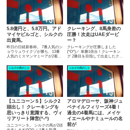
5.8億円と、5.8万円。アド
クレーキング、8馬身差の
マイヤビルゴと、シルクの
圧勝！次走はUAEダービ
出資馬。
ー？
昨日の日経新春杯。 7番人気のシ
クレーキングが圧勝しました
ョウリュウイクゾが勝ち、13番
(^O^)／ 単勝1倍台！クレーキン
人気のミスマンマミーアが2着
グ 2勝目を目指して出走したクレ
と、かなりの波乱。 1番人気のア
ーキング。 1/25のレースは、6頭
ドマイヤビルゴは10着。 初めて
立てという少頭数でした。 オー
シルクの馬のこと
シルクの馬のこと
掲示板を外してしまいました。
プンクラスで連対したことがあ
これで彼の成績は 。 まだキャリ
るのは、クレーキングのみ。 な
アも浅いし、また稼いでく...
ので、 「こりゃ単勝元...
【ユニコーンＳ】シルク2
アロマデローサ、阪神ジュ
頭出し！ クレーキングを
ベナイルフィリーズ4着！
思いっきり意識する、ヴィ
過去の4着馬には、メイケ
リアリート陣営(^-^)
イエールやナミュールの名
前が
ユニコーンＳ。 シルクの馬が2頭
出走します(^O^)／ 1番人気濃