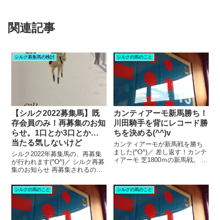
関連記事
シルク募集馬の検討
シルクの馬のこと
【シルク2022募集馬】既
カンティアーモ新馬勝ち！
存会員のみ！再募集のお知
川田騎手を背にレコード勝
らせ。1口とか3口とか…
ちを決める(^^)v
当たる気しないけど
カンティアーモが新馬戦を勝ち
ました(^O^)／ 差し返す！カンテ
シルク2022年募集馬の、再募集
ィアーモ 芝1800ｍの新馬戦。 新
が行われます(^O^)／ シルク再募
潟の長い直線を意識して、スロ
集のお知らせ 再募集されるの
ーペースからのヨーイドンにな
は、43頭。 この世代の募集馬は
るものと思っていましたが。 内
全部で79頭いたから、だいたい
シルクの馬のこと
シルクの馬のこと
枠から飛び出したスプリンクル
半分くらいエントリーしていま
ソルトの刻むラップは予想以...
すね。 抽優でバツをくらった、
あの馬とか。 「早期の移...