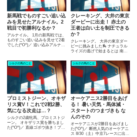
新馬戦でものすごい追い込
クレーキング、大井の東京
みを見せたアルナイル。2
ダービーに出走！ 赤土の
戦目で初勝利なるか？
王者は白い土を制圧できる
か？
アルナイル。 1月の新馬戦では、
ものすごい追い込みを見せて2着
クレーキング。 大井の東京ダー
でした(^O^)／ 追い込みアルナイ
ビーに挑みました🏇 ナチュラル
ル ――そのレース前。 追い切り
ライズの逃げで始まるとは 南関
が終わった際、管理する大竹調
東の大一番、東京ダービー！ 1番
教師はこんなことを言っていま
人気のナチュラルライズが逃げ
シルクの馬のこと
シルクの馬のこと
した。 ゴールをした後にはゲロ
るという、予想外の展開でスタ
ゲロと言っていて、ＤＤＳ...
ートしました。 その逃げ方が、
優等生というより破天荒な感じ
だっ...
プロミストジーン、オキザ
オーケアニス2勝目をあげ
リス賞V！これで2戦2勝、
る！ 暑い天気・馬体減・
気になる次走は…？
スタートのつまづきも な
んのその
シルクの2歳牝馬、プロミストジ
ーン。 オキザリス賞を勝ちまし
オーケアニスが2勝目をあげまし
た(^O^)／ 直線ゴボウ抜き！プロ
た(^O^)／ 断然人気のオーケアニ
ミストジーン プロミストジーン
ス 8/30（土）中京7レースに出走