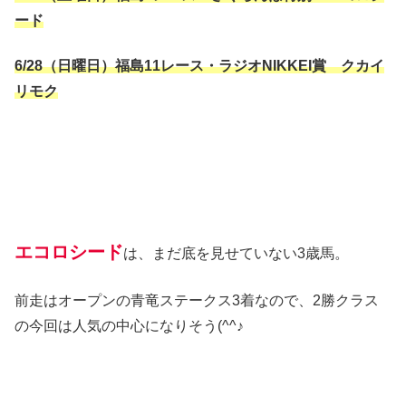
ード
6/28（日曜日）福島11レース・ラジオNIKKEI賞 クカイ
リモク
エコロシード
は、まだ底を見せていない3歳馬。
前走はオープンの青竜ステークス3着なので、2勝クラス
の今回は人気の中心になりそう(^^♪