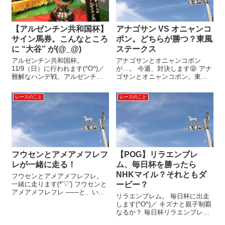
【アルゼンチン共和国杯】
アナゴサン VS オニャンコ
サイン馬券。こんなところ
ポン。どちらが勝つ？東風
に “大谷” が(@_@)
ステークス
アルゼンチン共和国杯。
アナゴサンとオニャンコポン
11/9（日）に行われます(^O^)／
が…。 今週、対決します😝 アナ
難解なハンデ戦、アルゼンチン
ゴサンとオニャンコポン。東風
共和国杯 ローシャムパークやプ
ステークスで激突！ 対決の舞台
ラダリアなどの重賞ウィナー
は、3/16（日曜日）。 中山10レ
レースのこと
レースのこと
は、近走不振で人気がありませ
ース、東風ステークスです。 2頭
ん。 逆に。 スティンガーグラス
とも、近走は大敗続き。 あまり
やホーエリートなどの重賞未勝
人気はなさそう。 でも！ ...
利馬...
フウセンとアメアメフレフ
【POG】リラエンブレ
レが一緒に走る！
ム、毎日杯を勝ったら
NHKマイル？それともダ
フウセンとアメアメフレフレ。
一緒に走ります(*'▽') フウセンと
ービー？
アメアメフレフレ ――と、いき
リラエンブレム。 毎日杯に出走
なり言われても。 「なんのこと
します(^O^)／ キズナと親子制覇
やら？」と首をひねる方も多い
なるか？ 毎日杯リラエンブレム
でしょう。 風船を持って「あめ
リラエンブレムは、2戦2勝。 新
あめふれふれ」を歌いながら走