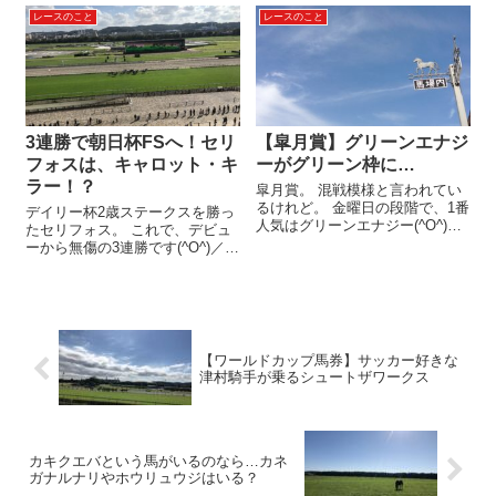
馬戦 → シンザン記念を連勝中で
る？ なにかの童話のワンシ...
レースのこと
レースのこと
す。 シンザン記念では、アルテ
ヴェローチェ以下を一蹴！ アル
テは朝日杯FSで1...
3連勝で朝日杯FSへ！セリ
【皐月賞】グリーンエナジ
フォスは、キャロット・キ
ーがグリーン枠に…
ラー！？
皐月賞。 混戦模様と言われてい
るけれど。 金曜日の段階で、1番
デイリー杯2歳ステークスを勝っ
人気はグリーンエナジー(^O^)／
たセリフォス。 これで、デビュ
6枠にグリーンエナジー グリーン
ーから無傷の3連勝です(^O^)／
エナジーは、京成杯の勝ちっぷ
セリフォス、満を持してG1へ 初
りが実に鮮やかでした！ にして
めての右回りも問題なく、完勝
も。 ロブチェンやカヴァレリッ
と言っていい勝ち方でした！ 次
ツォといったG1馬をさ...
走は朝日杯FSのようですが、1番
人気に支持されそう。 ...
【ワールドカップ馬券】サッカー好きな
津村騎手が乗るシュートザワークス
カキクエバという馬がいるのなら…カネ
ガナルナリやホウリュウジはいる？