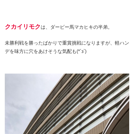
クカイリモク
は、ダービー馬マカヒキの半弟。
未勝利戦を勝ったばかりで重賞挑戦になりますが、軽ハン
デを味方に穴をあけそうな気配も(*´з`)