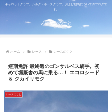
キャロットクラブ、シルク・ホースクラブ、および競馬についてのブログで
す。
ノーザンのーと
ホーム
レース
レースのこと
短期免許 最終週のゴンサルベス騎手。初
めて堀厩舎の馬に乗る…！ エコロシード
＆ クカイリモク
レースのこと