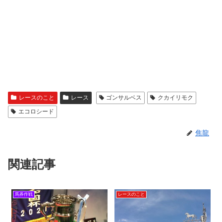
レースのこと
レース
ゴンサルベス
クカイリモク
エコロシード
焦龍
関連記事
馬券作戦
レースのこと