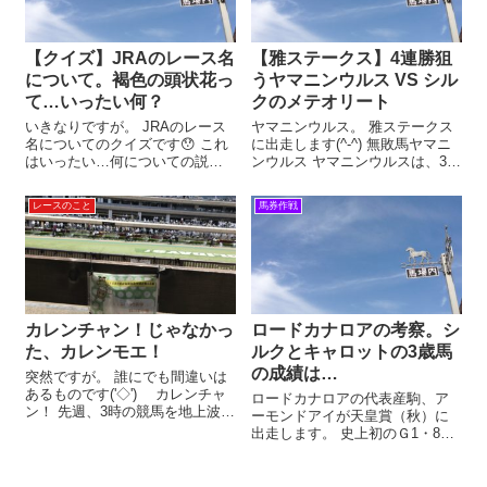
【クイズ】JRAのレース名
【雅ステークス】4連勝狙
について。褐色の頭状花っ
うヤマニンウルス VS シル
て…いったい何？
クのメテオリート
いきなりですが。 JRAのレース
ヤマニンウルス。 雅ステークス
名についてのクイズです😯 これ
に出走します(^-^) 無敗馬ヤマニ
はいったい…何についての説
ンウルス ヤマニンウルスは、3戦
明？ Q：下記の説明は、JRAで
3勝。 無敗馬です❕ 1戦目。 2022
行われるレース名について書か
年8月の小倉ダート1700ｍでは、
レースのこと
馬券作戦
れたものです。 ●●●●に入る言葉
後続に4.3秒差をつける圧勝！ 2
は何でしょうか？ ●●●●は、北ア
戦目。 2023年4月の京都ダー
メリカ原産のキク科の一年...
ト...
カレンチャン！じゃなかっ
ロードカナロアの考察。シ
た、カレンモエ！
ルクとキャロットの3歳馬
の成績は…
突然ですが。 誰にでも間違いは
あるものです('◇')ゞ カレンチャ
ロードカナロアの代表産駒、ア
ン！ 先週、3時の競馬を地上波の
ーモンドアイが天皇賞（秋）に
某チャンネルで見ていたら。 函
出走します。 史上初のＧ1・8勝
館スプリントステークスで、
を達成できるでしょうか。 ロー
「カレンチャン！」 という実況
ドカナロア産駒は、今年すでに
が…(~_~) …一応、正解を書いて
重賞を10勝。 サートゥルナーリ