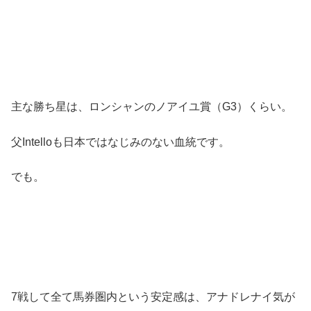
主な勝ち星は、ロンシャンのノアイユ賞（G3）くらい。
父Intelloも日本ではなじみのない血統です。
でも。
7戦して全て馬券圏内という安定感は、アナドレナイ気が