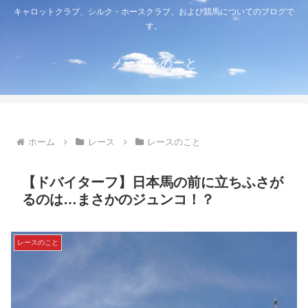
キャロットクラブ、シルク・ホースクラブ、および競馬についてのブログで
す。
ノーザンのーと
ホーム
レース
レースのこと
【ドバイターフ】日本馬の前に立ちふさが
るのは…まさかのジュンコ！？
レースのこと