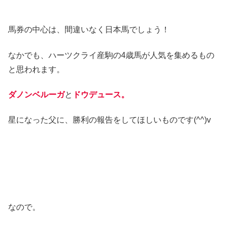
馬券の中心は、間違いなく日本馬でしょう！
なかでも、ハーツクライ産駒の4歳馬が人気を集めるもの
と思われます。
ダノンベルーガ
と
ドウデュース。
星になった父に、勝利の報告をしてほしいものです(^^)v
なので。