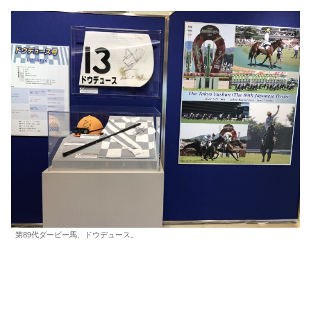
第89代ダービー馬、ドウデュース。