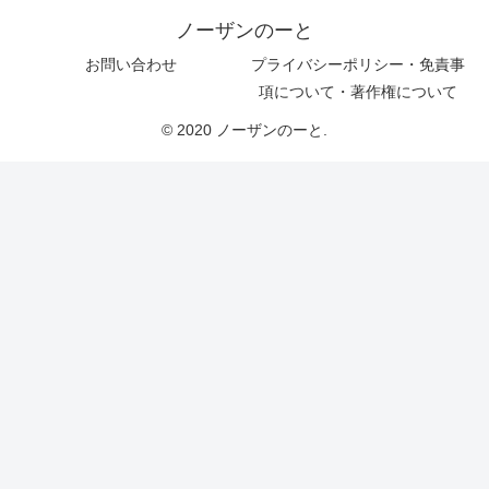
ノーザンのーと
お問い合わせ
プライバシーポリシー・免責事
項について・著作権について
© 2020 ノーザンのーと.