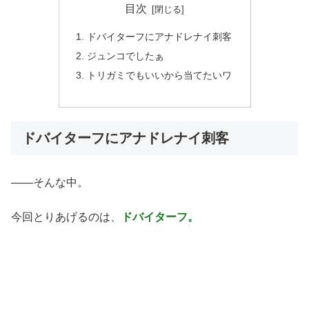
目次
ドバイターフにアナドレナイ刺客
ジュンコでしたぁ
トリガミでもいいから当てたいワ
ドバイターフにアナドレナイ刺客
――そんな中。
今回とりあげるのは、
ドバイターフ。