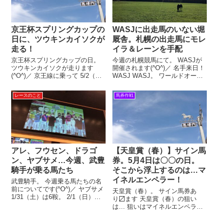
京王杯スプリングカップの
WASJに出走馬のいない堀
日に、ツウキンカイソクが
厩舎。札幌の出走馬にモレ
走る！
イラ＆レーンを手配
京王杯スプリングカップの日。
今週の札幌競馬にて。 WASJが
ツウキンカイソクが走ります
開催されます(^O^)／ 名手来日！
(^O^)／ 京王線に乗って 5/2（土
WASJ WASJ。 ワールドオール
曜日）。 東京11レースは、京王
スタージョッキーズ。 世界＆日
杯スプリングカップ🏆 このレー
本の名手が、腕を競います😝 例
レースのこと
馬券作戦
スについて、JRAの特別レース
年ですと、初来日の騎手が多く
名解説を見てみると… 本競走
いますが。 今年は、レーンにモ
は、1956年に創設され...
レイラ、ティータン...
アレ、フウセン、ドラゴ
【天皇賞（春）】サイン馬
ン、ヤブサメ…今週、武豊
券。5月4日は〇〇の日。
騎手が乗る馬たち
そこから浮上するのは…マ
イネルエンペラー！
武豊騎手。 今週乗る馬たちの名
前についてです(^O^)／ ヤブサメ
天皇賞（春）。 サイン馬券あ
1/31（土）は6鞍。 2/1（日）も6
り〼ます 天皇賞（春）の狙い
鞍。 武豊騎手は、土日で12レー
は… 狙いはマイネルエンペラ
スに騎乗します。 自身がオフィ
ー！ …と書いた瞬間、 「名前が