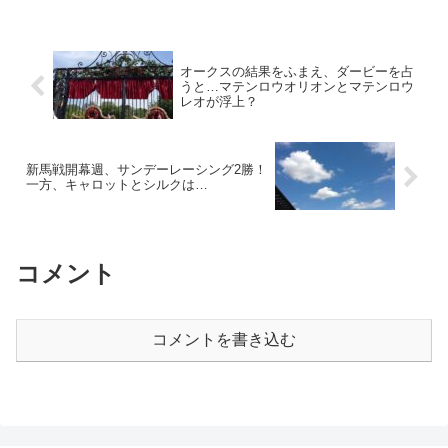
シャルサイトのコラム（"切れ
エンペラーだからでしょ」 とい
味"の良い走り - 武豊オフィシャ
う声が聞こえてきますが―― は
ルサイト...
い、その通りです_(._.)_ ただ。
それだけではありません✊...
オークスの結果をふまえ、ダービーを占
うと…マテンロウオリオンとマテンロウ
レオが浮上？
新馬戦開幕週、サンデーレーシング2勝！
一方、キャロットとシルクは…
コメント
コメントを書き込む