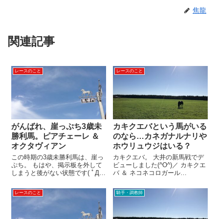
焦龍
関連記事
レースのこと
レースのこと
がんばれ、崖っぷち3歳未
カキクエバという馬がいる
勝利馬。ピアチェーレ ＆
のなら…カネガナルナリや
オクタヴィアン
ホウリュウジはいる？
この時期の3歳未勝利馬は、崖っ
カキクエバ。 大井の新馬戦でデ
ぷち。 もはや、掲示板を外して
ビューしました(^O^)／ カキクエ
しまうと後がない状態です( ﾟДﾟ)
バ ＆ ネコネコロガール
5着と6着の崖 8/21（土）は、そ
6/30（火）大井3レース。 2歳新
んな崖っぷちの愛馬が2頭出走。
馬戦で、面白い名前の馬が一緒
レースのこと
騎手・調教師
2頭とも、レースを見るのが楽し
にデビュー！ それが…。 カキク
み！ …と言えるような成績では
エバとネコネコロガール！ 柿食
ないけれど、デ...
えば、猫寝転がる…。 ...