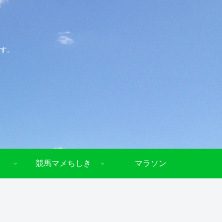
す。
競馬マメちしき
マラソン