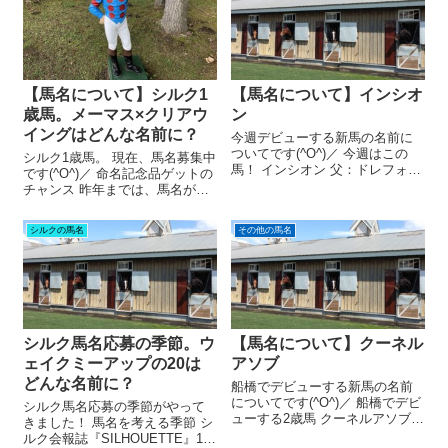
【馬名について】シルク1
【馬名について】インシオ
歳馬。メーマス×クリアウ
ン
イングはどんな名前に？
今週デビューする新馬の名前に
ついてです(^O^)／ 今週はこの
シルク1歳馬。 現在、馬名募集中
馬！ インシオン 父：ドレフォ
です(^O^)／ 命名記念品ゲットの
ン 母：プラウドスペル 性
チャンス 昨年までは、馬名が採
別：牡 馬主：(有)シルクレーシ
用されたとしても「最速でその
ング 出走レース：2025年8月30
名前を応募した人」しか命名記
シルクの馬名
その他の馬名
日（土曜日） 札幌5レース イン
念品がもらえませんでした。
シオン。 どんな意味...
が。 今年からは、馬名採用者み
んなが命名記念品をもらえる
よ...
シルク馬名応募の季節。ウ
【馬名について】クーネル
ェイクミーアップの20は
アソブ
どんな名前に？
船橋でデビューする新馬の名前
についてです(^O^)／ 船橋でデビ
シルク馬名応募の季節がやって
ューする2歳馬 クーネルアソブ
きました！ 馬名を考える季節 シ
父：ロードカナロア 母：ト
ルク会報誌『SILHOUETTE』10