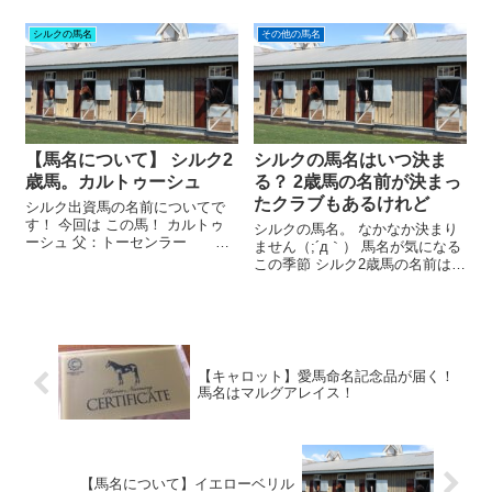
ロワボヌール 性別：牡 馬主：吉
月号を最後まで読んだところ、
田 哲哉氏 出走レース：2023年9
「2021年度募集馬・競走馬名
シルクの馬名
その他の馬名
月28日（木曜日） 船橋3レース
募集のご案内！」 というページ
（ローズデビュー...
が。 もうそんな季節なんです
ね。 まだ名前のない1...
【馬名について】 シルク2
シルクの馬名はいつ決ま
歳馬。カルトゥーシュ
る？ 2歳馬の名前が決まっ
たクラブもあるけれど
シルク出資馬の名前についてで
す！ 今回は この馬！ カルトゥ
シルクの馬名。 なかなか決まり
ーシュ 父：トーセンラー
ません（;´д｀） 馬名が気になる
母：バシマー 性別：牡 カルトゥ
この季節 シルク2歳馬の名前は、
ーシュ。 さて、どういう意味で
だいたい2月頃には決まっていた
しょうか？ 「歯や骨格の素晴ら
よナ…。 そう思い、私の備忘録
しい馬になることを願って」 …
を見てみたら。 2023年 → 1
これだと カルシューム (*'...
月27日に発表 2024年 → 1月
24日に発表 ...
【キャロット】愛馬命名記念品が届く！
馬名はマルグアレイス！
【馬名について】イエローベリル