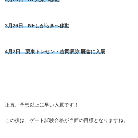
3月26日 NFしがらきへ移動
4月2日 栗東トレセン・吉岡辰弥 厩舎に入厩
正直、予想以上に早い入厩です！
この後は、ゲート試験合格が当面の目標となりますね。