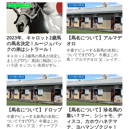
数年で最もおそいです😟
キャロットの馬名
その他の馬名
※2024年 → 1月24日に発表
※2023年 → 1月27日に発表
まぁ、頭数...
2023年、キャロット2歳馬
【馬名について】アルマデ
の馬名決定！ルージュバッ
オロ
クの弟はシトラール！
今週デビューする新馬の名前に
ついてです(^O^)／ 今週はこの
キャロット2歳馬の馬名が決定し
馬！ アルマデオロ 父：レイデオ
ました(^O^)／ 英語に独語にシン
ロ 母：シュガーハート 性
ハラ語 カッコいい名前がずら
別：牡 馬主：(株)ヒダカ・ブリ
り！ 洗練された響きの言葉が並
ーダーズ・ユニオン 出走レー
びます(^-^) 由来となる言語も、
その他の馬名
その他の馬名
ス：2024年11月30日（土曜
英語・西語・独語など…実にバ
日） 京都5レース アルマ...
ラエティ豊か。 アラビア語やラ
テン語の名前もいます。...
【馬名について】ドロップ
【馬名について】珍名馬の
集い？マー、シシャモ、デ
今週デビューする新馬の名前に
ついてです(^O^)／ 今週はこの
ィスコ、カホウハネテマ
馬！ ドロップ 父：ディープブリ
テ、ヨハマンゾクジャ！