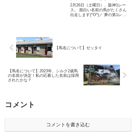
ランテ 母：エアルシアン 性
2月26日（土曜日）、阪神1レー
別：めす 馬主：(有)イクタ 馬
ス。 面白い名前の馬がたくさん
主：出走レース：2023年11月18
出走します(^O^)／ 夢の第1レー
日（土曜日） 京都4レース ドロ
ス どんな馬名を面白いと思う
ップ。 どんな意...
か？ …それは、人それぞれです
が。 実況アナウンサーがマジメ
に、熱量を込めて、腹の底から
その馬名を叫んだ時に、 “...
【馬名について】ゼッタイ
【馬名について】2023年、シルク2歳馬
の名前が決定！私の応募した名前は採用
されたかな？
コメント
コメントを書き込む