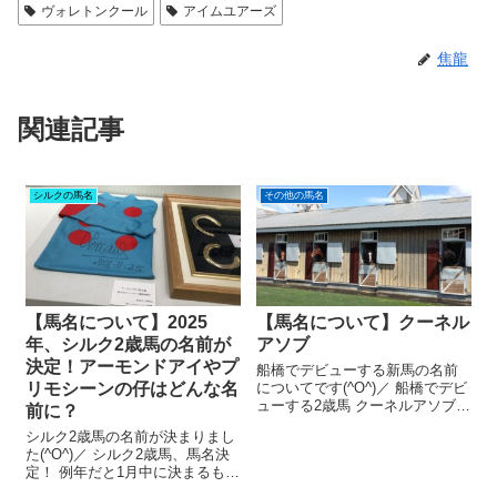
ヴォレトンクール
アイムユアーズ
焦龍
関連記事
シルクの馬名
その他の馬名
【馬名について】2025
【馬名について】クーネル
年、シルク2歳馬の名前が
アソブ
決定！アーモンドアイやプ
船橋でデビューする新馬の名前
リモシーンの仔はどんな名
についてです(^O^)／ 船橋でデビ
ューする2歳馬 クーネルアソブ
前に？
父：ロードカナロア 母：ト
シルク2歳馬の名前が決まりまし
ロワボヌール 性別：牡 馬主：吉
た(^O^)／ シルク2歳馬、馬名決
田 哲哉氏 出走レース：2023年9
定！ 例年だと1月中に決まるもの
月28日（木曜日） 船橋3レース
の、今年は2月4日に発表。 ここ
（ローズデビュー...