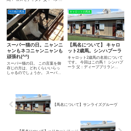
別：メス 馬主：(株)ニッシンホ
ーバローズ 母：カールジェ
ールディングス 出走レース：
シ 性別：牡 馬主：(有)ビッグレ
その他の馬名
キャロットの馬名
2021年7月31日（土） 新潟5レ
ッドファーム 出走レース：2026
ース マエマエ。 ...
年7月26日（日曜日）新潟2レー
ス コスモティタノ...
スーパー猫の日。ニャンニ
【馬名について】 キャロ
ャンもネコニャンニャンも
ット2歳馬。シンハプーラ
頑張れ(^^)
キャロット2歳馬の名前について
です。 今回はこの馬！ シンハプ
スーパー猫の日。 この言葉を御
ーラ 父：ディープブリラン
存じの方は、どれくらいいらっ
テ 母：シンハディーパ 性
しゃるのでしょうか。 スーパー
別：メス シンハプーラ。 どうい
猫の日 恥ずかしながら、私は知
う意味でしょうか。 ”母シンハデ
りませんでした(;'∀') 「今日はス
ィーパからの連想“ なのは間違い
ーパー猫の日」 とテレビの女子
ないだろうけど、意味はわか
アナが口にしていて、「ナニソ
り...
レ？」と思いましたが。 今...
【馬名について】サンライズグルーヴ