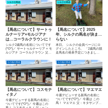
シルクの馬名
シルクの馬名
【馬名について】サートゥ
【馬名について】2025
ルナーリア×モルジアナ
年、シルクの馬名が決ま…
は…コーラルクラウンに！
らない
シルク2歳馬の名前についてです
本日。 シルクの会員ページにロ
(^O^)／ サートゥルナーリア × モ
グインしたところ、 「2歳馬の競
ルジアナ コーラルクラウン 父：
走馬名の発表予定につきまし
サートゥルナーリア 母：モ
て」 というインフォメーション
ルジアナ 性別：牡 馬主：シルク
が目に入りました。 ほう！ よう
その他の馬名
その他の馬名
コーラルクラウン。 どんな意味
やく馬名が決まったか(*'▽') シル
でしょうか？ さっそく馬名意味
ク2歳馬。いよいよ馬名決定…？
を見てみましょう...
シルク2歳馬の名前は...
【馬名について】コスモテ
【馬名について】マエマエ
ィタノ
今週デビューする新馬の名前に
ついてです(^O^)／ 今週は この
今週デビューする新馬の名前に
馬！ マエマエ 父：キタサンブラ
ついてです(^O^)／ 今週はこの
ック 母：ピュアエクセル 性
馬！ コスモティタノ 父：ヘンリ