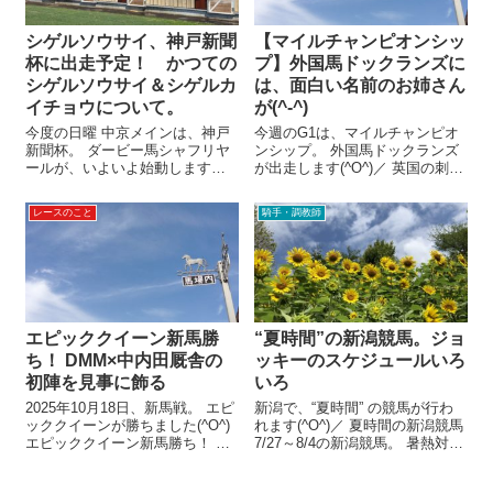
シゲルソウサイ、神戸新聞
【マイルチャンピオンシッ
杯に出走予定！ かつての
プ】外国馬ドックランズに
シゲルソウサイ＆シゲルカ
は、面白い名前のお姉さん
イチョウについて。
が(^-^)
今度の日曜 中京メインは、神戸
今週のG1は、マイルチャンピオ
新聞杯。 ダービー馬シャフリヤ
ンシップ。 外国馬ドックランズ
ールが、いよいよ始動します！
が出走します(^O^)／ 英国の刺
シャフリヤール VS シゲルソウ
客、ドックランズ イギリスから
サイ 登録馬にシャフリヤールの
来日するドックランズは、5歳牡
レースのこと
騎手・調教師
名前があるだけで、なんだか背
馬。 英国のマイル戦・クイーン
筋が伸びる思い。 今年のクラシ
アンSの覇者。 G1勝ち馬です🏆
ックも大詰めが近づいてきた
ジャンタルマンタルやア...
ナ…...
エピッククイーン新馬勝
“夏時間”の新潟競馬。ジョ
ち！ DMM×中内田厩舎の
ッキーのスケジュールいろ
初陣を見事に飾る
いろ
2025年10月18日、新馬戦。 エピ
新潟で、“夏時間” の競馬が行わ
ッククイーンが勝ちました(^O^)
れます(^O^)／ 夏時間の新潟競馬
エピッククイーン新馬勝ち！ 牝
7/27～8/4の新潟競馬。 暑熱対策
馬限定の新馬戦。 芝1400ｍ、18
として、お昼の時間帯はレース
頭立て。 エピッククイーンは、1
が行われません。 ということ