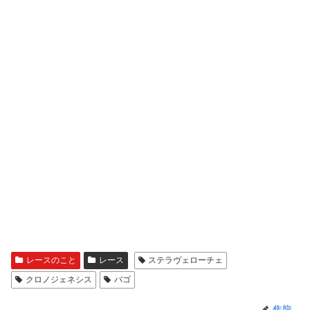
レースのこと
レース
ステラヴェローチェ
クロノジェネシス
バゴ
焦龍