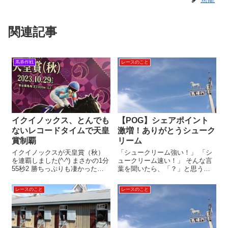
関連記事
馬券作戦
レースのこと
イクイノックス、とんでも
【POG】シェアポイント
ないレコードタイムで天皇
激増！ありがとうシューク
賞制覇
リーム
イクイノックスが天皇賞（秋）
「シュークリーム強い！」 「シ
を連覇しました(^-^) まさかの1分
ュークリーム速い！」 そんな言
55秒2 勝ちっぷりも凄かったけ
葉を聞いたら、「？」と思う方
ど、タイムもまた驚異的！
がほとんどでしょうね(*´з`) 強く
「1:55.2」という数字を見て、呆
て速い！シュークリーム シュー
レースのこと
レースのこと
然としました。 「このタイム
クリーム。 ふつうは、「甘い」
は、どの距離で出たものでしょ
や「おいしい」といった形容詞
う？」 と競馬ファンに聞...
で語られるスイーツです。 ...