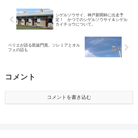
番人気で出走しました。 好スタ
で。 第1レースは、9時35分に発
ートを切ると、素軽いフットワ
走。 メインの7レースは、15時
ークで逃げ...
45分に発...
シゲルソウサイ、神戸新聞杯に出走予
定！ かつてのシゲルソウサイ＆シゲル
カイチョウについて。
ペリエが語る凱旋門賞。ソレミアとオル
フェの話も
コメント
コメントを書き込む