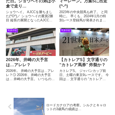
た日。ショウヘイの弟は小
ィーレーン。万葉Sに出走
倉で走り…
(^-^)
ショウヘイ。 AJCCを勝ちまし
2023年の中央競馬も終了。 と同
た(^O^)／ ショウヘイの重賞2勝
時に。 早くも、2024年1月の特
目 縦長の展開となったAJCC。 4
別レース登録馬が発表されまし
番手を進んだショウヘイは、手
た(^O^)／ 2024年、8歳になるメ
応え十分に直線に入ると、最後
ロディーレーン 金杯、迎春S、
馬券作戦
馬券作戦
は独走！ 京都新聞杯に続く、重
門松S、初日の出S、などな
賞2勝目をあげました🏆 その名
ど…。 正月の競馬は縁起の良い
前から、競馬ファン以...
レース名がたくさん...
2026年、井崎の大予言
【カトレアS】文字通りの
は…アレレ？
“カトレア馬券” 炸裂か？
2026年。 井崎の大予言は…アレ
カトレアS。 ジャパンカップ前
レ？🙄 2026年、井崎の大予言
日、土曜の東京9レースです。 今
は… 井崎の大予言。 いつもの年
回は… 文字通りの “カトレア馬
だと、『みんなのKEIBA』新年1
券” 炸裂か？ …というお話です
回目のオンエアにて発表されま
(^O^)／ 出世レース！カトレアS
すが―― 1/4（日）金杯の日。
昨年の勝ち馬は、ナチュラルラ
井崎先生は欠席。 「まぁでも！
イズ。 羽田盃と東京ダービーを
大予言は発表され...
制した2冠馬です。...
ロードカナロアの考察。シルクとキャロ
ットの3歳馬の成績は…