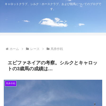
キャロットクラブ、シルク・ホースクラブ、および競馬についてのブログで
す。
ノーザンのーと
ホーム
レース
馬券作戦
エピファネイアの考察。シルクとキャロッ
トの3歳馬の成績は…
馬券作戦