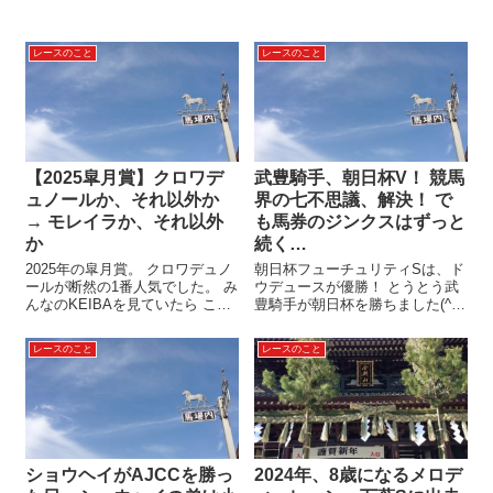
レースのこと
レースのこと
【2025皐月賞】クロワデ
武豊騎手、朝日杯V！ 競馬
ュノールか、それ以外か
界の七不思議、解決！ で
→ モレイラか、それ以外
も馬券のジンクスはずっと
か
続く…
2025年の皐月賞。 クロワデュノ
朝日杯フューチュリティSは、ド
ールが断然の1番人気でした。 み
ウデュースが優勝！ とうとう武
んなのKEIBAを見ていたら ここ
豊騎手が朝日杯を勝ちました(^-^)
まで3戦無敗のクロワデュノー
競馬界の七不思議 22回目の挑戦
ル。 皐月賞の単勝オッズは1.5
で、ようやく当レースを制した
レースのこと
レースのこと
倍！ レース前から「ダービー」
武騎手。 ダービーを5回も勝って
とか「三冠」とか、メディアも
いるというのに、朝日杯は未勝
大騒ぎでした。 穴党の...
利だったわけで…。 「...
ショウヘイがAJCCを勝っ
2024年、8歳になるメロデ