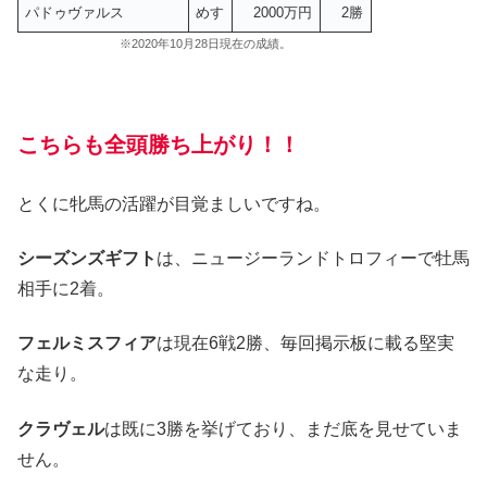
パドゥヴァルス
めす
2000万円
2勝
※2020年10月28日現在の成績。
こちらも全頭勝ち上がり！！
とくに牝馬の活躍が目覚ましいですね。
シーズンズギフト
は、ニュージーランドトロフィーで牡馬
相手に2着。
フェルミスフィア
は現在6戦2勝、毎回掲示板に載る堅実
な走り。
クラヴェル
は既に3勝を挙げており、まだ底を見せていま
せん。