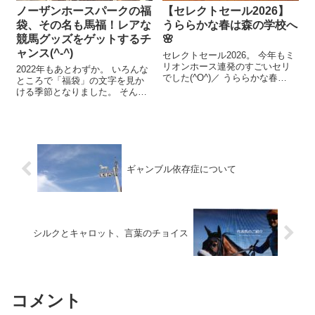
ノーザンホースパークの福
【セレクトセール2026】
袋、その名も馬福！レアな
うららかな春は森の学校へ
競馬グッズをゲットするチ
🌸
ャンス(^-^)
セレクトセール2026。 今年もミ
リオンホース連発のすごいセリ
2022年もあとわずか。 いろんな
でした(^O^)／ うららかな春
ところで「福袋」の文字を見か
――そんな中で。 「オッ！」と
ける季節となりました。 そんな
思うセリがあったので、ご紹介
中！ 競馬ファンならゼヒ欲しい
します😙 7/13（月）の1歳馬セッ
福袋が販売されます(^O^)／ ノー
ション。 №36・ウララカナハル
ザンホースパークの福袋。その
2025は、3,3...
名も『馬福』！ その福袋は…。
2023年ノーザンホー...
ギャンブル依存症について
シルクとキャロット、言葉のチョイス
コメント