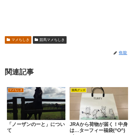
マメちしき
競馬マメちしき
焦龍
関連記事
マメちしき
競馬グッズ
「ノーザンのーと」につい
JRAから荷物が届く！中身
て
は…ターフィー福袋(^O^)