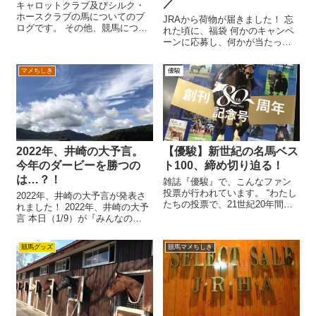
／
キャロットクラブ及びシルク・
ホースクラブの馬についてのブ
JRAから荷物が届きました！ 忘
ログです。 その他、競馬につい
れた頃に、福袋 何かのキャンペ
て思った事などを記入していこ
ーンに応募し、何かが当たった
うと思っています。
ものと思われます。 届いた段ボ
ール箱には、送り主の名前とし
マメちしき
優駿
て JRA「Web抽選会発送事務
局」 とあります。 JRAのWeb抽
選会…。 JRAのホーム...
2022年、井崎の大予言。
【優駿】新世紀の名馬ベス
今年のダービーを勝つの
ト100、締め切り迫る！
は…？！
雑誌『優駿』で、こんなファン
投票が行われています。 “わたし
2022年、井崎の大予言が発表さ
たちの投票で、21世紀20年間の
れました！ 2022年、井崎の大予
名馬100頭を決めよう――。” ど
言 本日（1/9）が『みんなの
んなものかというと、 “『優駿』
KEIBA』新年1回目のオンエア。
が創刊80周年を迎えるタイミン
恒例となっている、井崎の大予
競馬グッズ
競馬マメちしき
グに合わせ、2001年～2020年に
言の発表がありました。 気にな
走った競走馬たち...
るその内容は―― ダービーで
は、馬名の末尾に注目！...