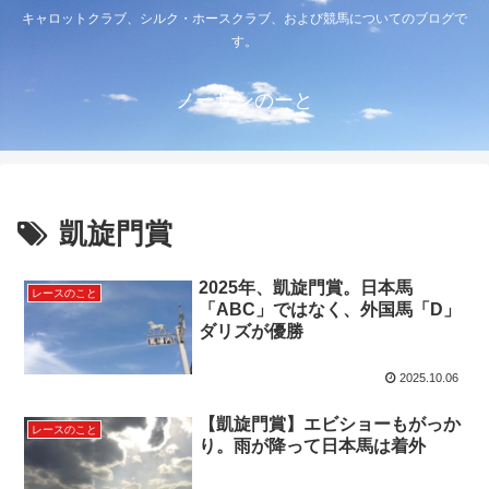
キャロットクラブ、シルク・ホースクラブ、および競馬についてのブログで
す。
ノーザンのーと
凱旋門賞
2025年、凱旋門賞。日本馬
レースのこと
「ABC」ではなく、外国馬「D」
ダリズが優勝
2025.10.06
【凱旋門賞】エビショーもがっか
レースのこと
り。雨が降って日本馬は着外