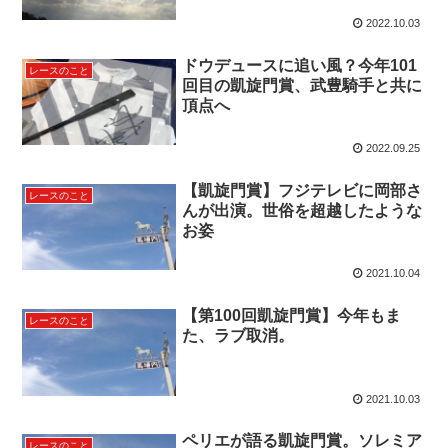
2022.10.03
ドウデュースに追い風？今年101
レースのこと
回目の凱旋門賞、武豊騎手と共に
頂点へ
2022.09.25
【凱旋門賞】フジテレビに岡部さ
レースのこと
んが出演。世俗を超越したような
お姿
2021.10.04
【第100回凱旋門賞】今年もま
レースのこと
た、ラブ取消。
2021.10.03
ペリエが語る凱旋門賞。ソレミア
レースのこと