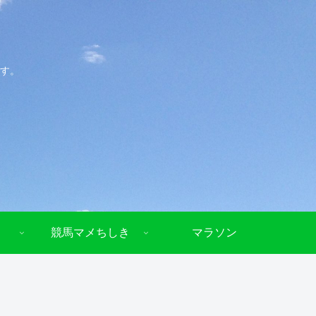
す。
競馬マメちしき
マラソン