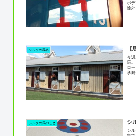
ボデ
除外
【
シルクの馬名
今週
馬。
ロー
学厩
シ
シルクの馬のこと
シル
集で