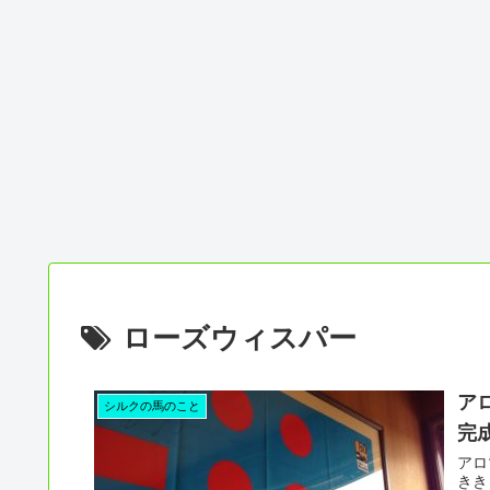
ローズウィスパー
ア
シルクの馬のこと
完成
アロ
きき