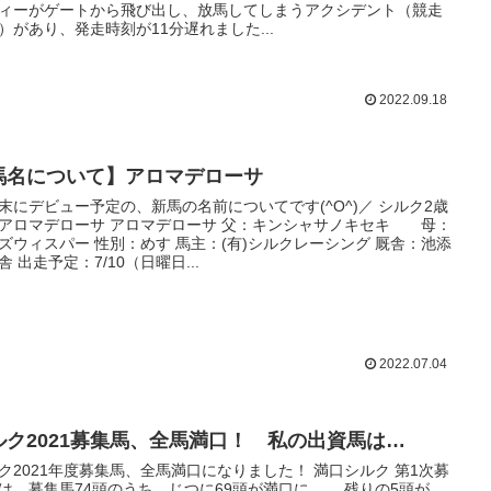
ィーがゲートから飛び出し、放馬してしまうアクシデント（競走
）があり、発走時刻が11分遅れました...
2022.09.18
馬名について】アロマデローサ
末にデビュー予定の、新馬の名前についてです(^O^)／ シルク2歳
アロマデローサ アロマデローサ 父：キンシャサノキセキ 母：
ズウィスパー 性別：めす 馬主：(有)シルクレーシング 厩舎：池添
舎 出走予定：7/10（日曜日...
2022.07.04
ルク2021募集馬、全馬満口！ 私の出資馬は…
ク2021年度募集馬、全馬満口になりました！ 満口シルク 第1次募
は、募集馬74頭のうち、じつに69頭が満口に…。 残りの5頭が、