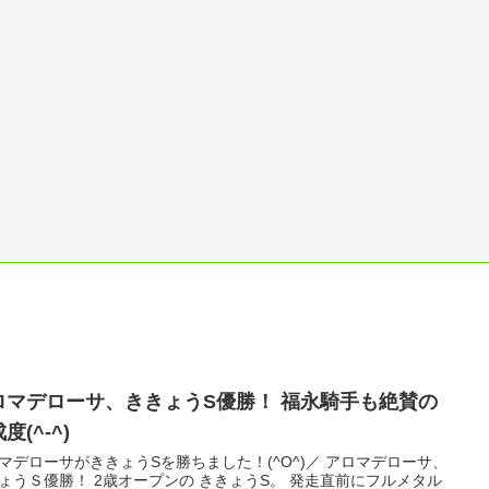
ロマデローサ、ききょうS優勝！ 福永騎手も絶賛の
度(^-^)
マデローサがききょうSを勝ちました！(^O^)／ アロマデローサ、
ょうＳ優勝！ 2歳オープンの ききょうS。 発走直前にフルメタル