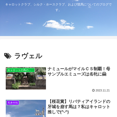
キャロットクラブ、シルク・ホースクラブ、および競馬についてのブログで
す。
ノーザンのーと
ラヴェル
ナミュールがマイルＣＳ制覇！母
キャロットの馬のこと
サンブルエミューズは名牝に🤗
2023.11.21
【桜花賞】リバティアイランドの
馬券作戦
牙城を崩す馬は？私はキャロット
推しで(^-^)