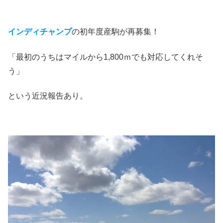
インディチャンプ
の初年度産駒が再募集！
「最初のうちはマイルから1,800ｍでも対応してくれそ
う」
という近況報告あり。