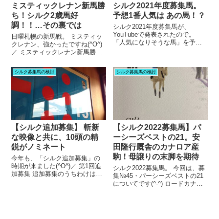
ミスティックレナン新馬勝
シルク2021年度募集馬。
ち！シルク2歳馬好
予想1番人気は あの馬！？
調！！…その裏では
シルク2021年度募集馬が、
YouTubeで発表されたので。
日曜札幌の新馬戦。 ミスティッ
「人気になりそうな馬」を予想
クレナン、強かったですね(^O^)
してみたいと思います！ “厩舎“
／ ミスティックレナン新馬勝
“価格“ “測尺“ ”立ち姿” などが未発
ち！シルク2歳馬好調！！ 2着は
表の段階での予想……無謀は承
リスレジャンデールで、シルク
シルク募集馬の検討
シルク募集馬の検討
知で(^-^) 信頼と実績の、あの種
のワンツー！ 「シルクの2歳馬は
牡馬産駒に...
好調だナー」 と思う方も多いと
思います。 ここまで振り返...
【シルク追加募集】 斬新
【シルク2022募集馬】パ
な映像と共に、10頭の精
ーシーズベストの21。安
鋭がノミネート
田隆行厩舎のカナロア産
駒！母譲りの末脚を期待
今年も、「シルク追加募集」の
時期が来ました(^O^)／ 第1回追
シルク2022募集馬。 今回は、募
加募集 追加募集のうちわけは…
集№45・パーシーズベストの21
美浦入厩馬5頭、栗東入厩馬5
についてです(^-^) ロードカナロ
頭、計10頭です。 まずは、全馬
アといえば安田先生 パーシーズ
の動画を見て思ったことを…。
ベストの21、基本情報はこち
ふつう調教の動画というと、坂
ら。 父ロードカナロア母パーシ
路を駆けあがる姿を「正面か...
ーズベスト性別メス誕生日