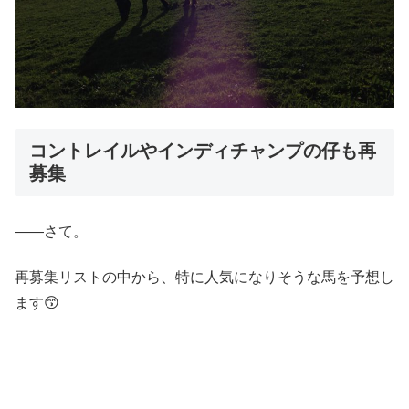
コントレイルやインディチャンプの仔も再
募集
――さて。
再募集リストの中から、特に人気になりそうな馬を予想し
ます😙