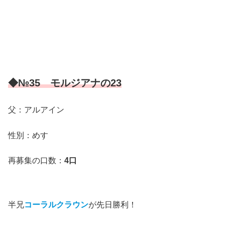
◆№35 モルジアナの23
父：アルアイン
性別：めす
再募集の口数：
4口
半兄
コーラルクラウン
が先日勝利！