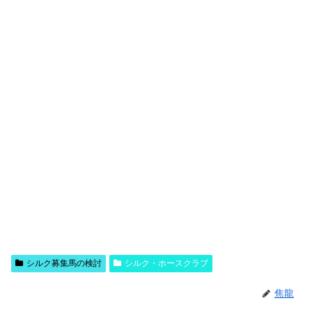
シルク募集馬の検討
シルク・ホースクラブ
焦龍