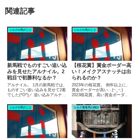
関連記事
シルクの馬のこと
シルクの馬のこと
新馬戦でものすごい追い込
【桜花賞】賞金ボーダー高
みを見せたアルナイル。2
い！メイクアスナッチは出
戦目で初勝利なるか？
られるのか？
アルナイル。 1月の新馬戦では、
2023年の桜花賞。 例年以上に、
ものすごい追い込みを見せて2着
賞金ボーダーが高い…(~_~;)
でした(^O^)／ 追い込みアルナイ
2023桜花賞、高い賞金ボーダー
ル ――そのレース前。 追い切り
いつもなら、収得賞金が1,600万
が終わった際、管理する大竹調
円もあれば出走できる感じです
シルクの馬のこと
シルク募集馬の検討
教師はこんなことを言っていま
が。 今年は、それでは足りない
した。 ゴールをした後にはゲロ
様子。 桜花賞のボーダーは、驚
ゲロと言っていて、ＤＤＳ...
異の1,750万...