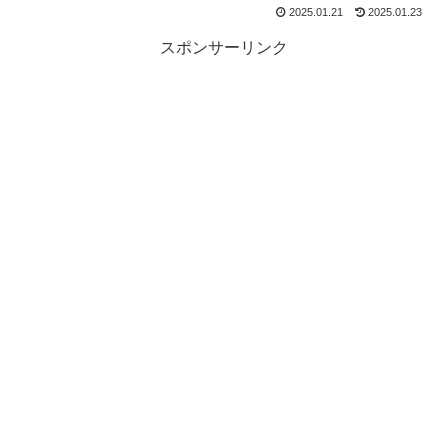
2025.01.21
2025.01.23
スポンサーリンク