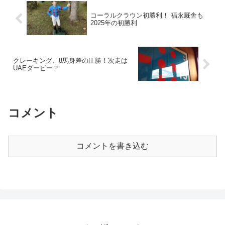
2021.1/31所属栗東...
コーラルクラウン初勝利！ 福永厩舎も
2025年の初勝利
クレーキング、8馬身差の圧勝！次走は
UAEダービー？
コメント
コメントを書き込む