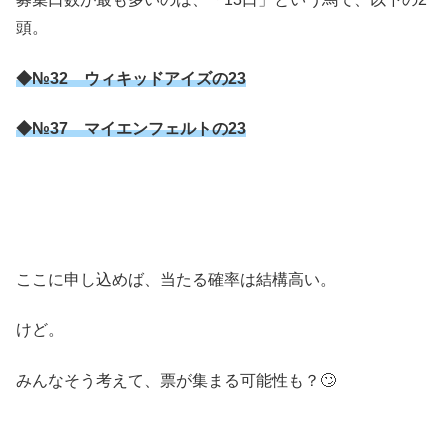
頭。
◆№32 ウィキッドアイズの23
◆№37 マイエンフェルトの23
ここに申し込めば、当たる確率は結構高い。
けど。
みんなそう考えて、票が集まる可能性も？🙄