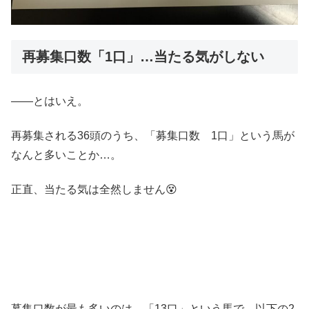
再募集口数「1口」…当たる気がしない
――とはいえ。
再募集される36頭のうち、「募集口数 1口」という馬が
なんと多いことか…。
正直、当たる気は全然しません😵
募集口数が最も多いのは、「13口」という馬で、以下の2