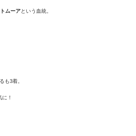
トムーア
という血統。
るも3着。
気に！