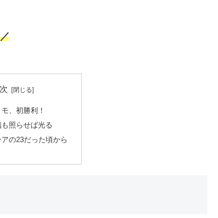
)／
次
リモ、初勝利！
璃も照らせば光る
アの23だった頃から