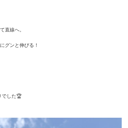
て直線へ。
にグンと伸びる！
でした🏆