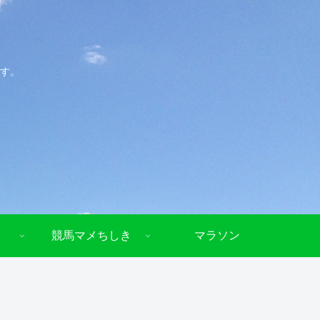
す。
競馬マメちしき
マラソン