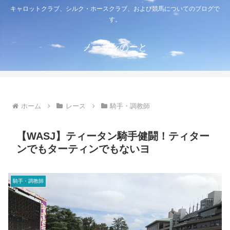
キャロットクラブ、シルク・ホースクラブ、および競馬についてのブログで
す。
ノーザンのーと
ホーム
レース
騎手・調教師
【WASJ】ティータン騎手健闘！ティター
ンでもターティンでもないヨ
騎手・調教師