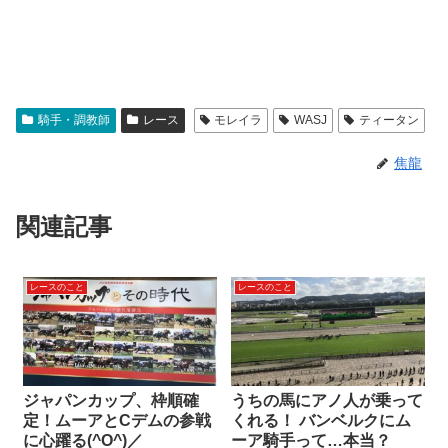
騎手・調教師
レース
モレイラ
WASJ
ティータン
焦龍
関連記事
レースのこと
レースのこと
ジャパンカップ、枠順確
うちの馬にアノ人が乗って
定！ムーアとCデムの参戦
くれる！ バンベルクにム
に心躍る(^O^)／
ーア騎手って…本当？