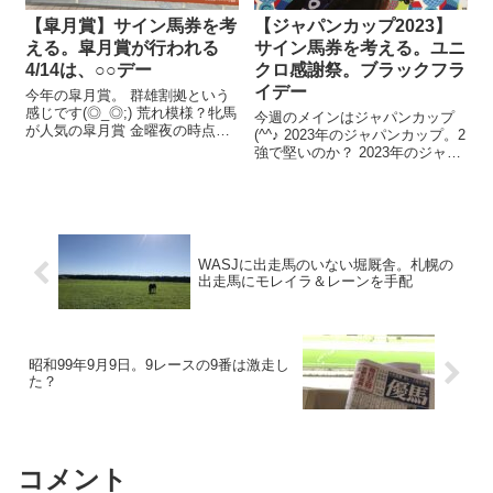
【皐月賞】サイン馬券を考
【ジャパンカップ2023】
える。皐月賞が行われる
サイン馬券を考える。ユニ
4/14は、○○デー
クロ感謝祭。ブラックフラ
イデー
今年の皐月賞。 群雄割拠という
感じです(◎_◎;) 荒れ模様？牝馬
今週のメインはジャパンカップ
が人気の皐月賞 金曜夜の時点
(^^♪ 2023年のジャパンカップ。2
で、1番人気はレガレイラ。 ホー
強で堅いのか？ 2023年のジャパ
プフルSの覇者だけど、牝馬が人
ンカップは…。 イクイノックス
気の皐月賞って…。 牡馬勢が黙
VS リバティアイランドという下
っちゃいない✊ 2戦2勝のジャス
馬評です。 金曜発売では、この2
ティンミラノ。 安定感...
頭の馬連は2倍という安さ！ 穴党
の出番は、...
WASJに出走馬のいない堀厩舎。札幌の
出走馬にモレイラ＆レーンを手配
昭和99年9月9日。9レースの9番は激走し
た？
コメント