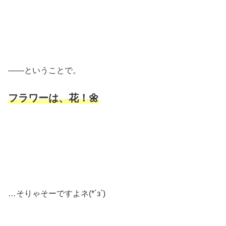
――ということで。
フラワーは、花！🌼
…そりゃそーですよネ(*´з`)