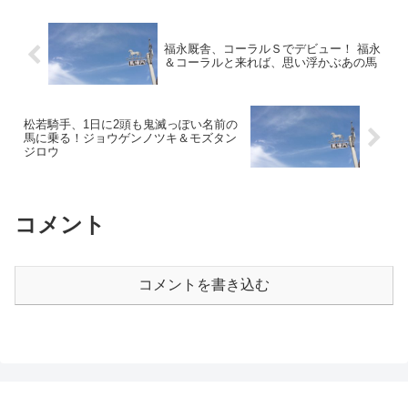
のーと】は競...
そう。 2番人気は、レーベンステ
ィール。 これまで...
福永厩舎、コーラルＳでデビュー！ 福永
＆コーラルと来れば、思い浮かぶあの馬
松若騎手、1日に2頭も鬼滅っぽい名前の
馬に乗る！ジョウゲンノツキ＆モズタン
ジロウ
コメント
コメントを書き込む