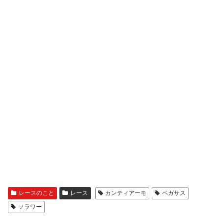
レースのこと
レース
カンティアーモ
ペガサス
フラワー