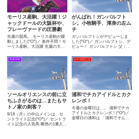
モーリス産駒、大活躍！ジ
がんばれ！ガンバルフト
ャックドールの大阪杯や、
シ。小牧騎手、渾身の左ム
フレーヴァードの圧勝劇
チ
先週の競馬。 モーリス産駒が躍
ガンバルフトシがデビューしま
動しました(^O^)／ 条件不問！モ
した(^O^)／ ガンバルフトシ、デ
ーリス産駒、大活躍 先週の大き
ビュー！ ガンバルフトシ 父：レ
なトピックは、もちろんジャッ
ッドファルクス 母：ブーケ
クドールの大阪杯制覇ですが。
トウショウ 性別：牡 馬主：伊藤
馬券作戦
レースのこと
他にも活躍馬が多数！ まず、土
永二郎氏 厩舎：笹田 和秀厩舎
曜の阪神では。 ラジオ関西賞仲
2023年10月22日（日曜日）京都4
春特別をメイショウソラフネ...
レース。 ダ...
ソールオリエンスの前に立
浦和でチカアイドルとカク
ちふさがるのは…またもサ
レンボ！
トノ家の刺客？
今週の金曜日は…。 浦和でチカ
アイドルとカクレンボ！(^O^)／
9/18（月）の中山メインは、セ
金曜日の浦和は 「浦和でそんな
ントライト記念(^O^)／ セントラ
イベントが？(*´Д｀)」 「俺もア
イト記念の人気馬 断然の1番人気
イドルとかくれんぼしたい！(*
は、ソールオリエンス。 ダービ
´з`)」 そう思う方もいるかもしれ
ーはクビ差の2着でした。 皐月賞
ませんが。 当サイト【ノーザン
を勝った舞台で、豪脚が炸裂し