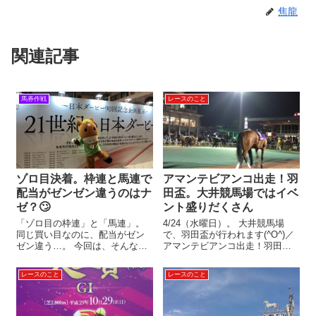
焦龍
関連記事
馬券作戦
レースのこと
ゾロ目決着。枠連と馬連で
アマンテビアンコ出走！羽
配当がゼンゼン違うのはナ
田盃。大井競馬場ではイベ
ゼ？🙄
ント盛りだくさん
「ゾロ目の枠連」と「馬連」。
4/24（水曜日）。 大井競馬場
同じ買い目なのに、配当がゼン
で、羽田盃が行われます(^O^)／
ゼン違う…。 今回は、そんな話
アマンテビアンコ出走！羽田盃
について😶 実質、同じ買い目な
シルクからはアマンテビアンコ
のに… ――たとえば。 16頭立て
が出走！ 白毛馬の戴冠なるか…
レースのこと
レースのこと
のレースで、下記の馬券は同じ
注目です🌟 大井競馬場では、イ
買い目。 ◆枠連1-1 ◆馬連1-2 オ
ベントが盛りだくさん！ 羽田盃
ッズは、だいたい同じ...
オリジナルキャップが当た...