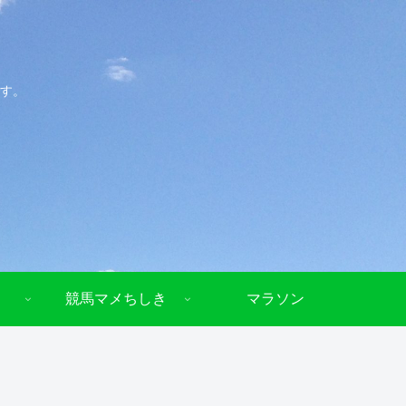
す。
競馬マメちしき
マラソン