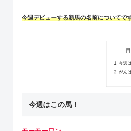
今週デビューする新馬の名前についてです(
目
今週
がん
今週はこの馬！
モーモーワン