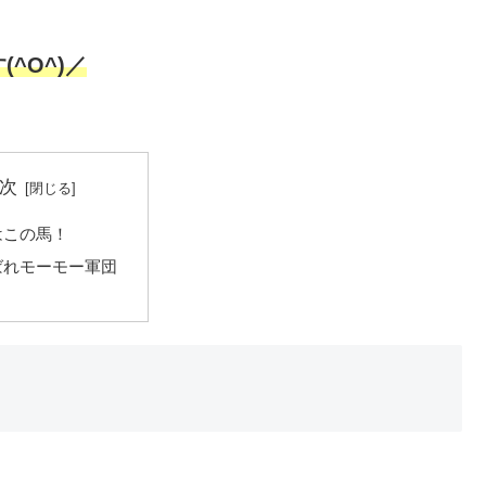
^O^)／
次
はこの馬！
ばれモーモー軍団