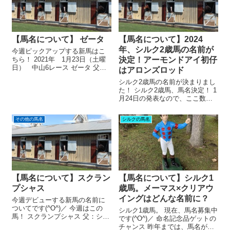
【馬名について】 ゼータ
【馬名について】2024
年、シルク2歳馬の名前が
今週ピックアップする新馬はこ
ちら！ 2021年 1月23日（土曜
決定！アーモンドアイ初仔
日） 中山6レース ゼータ 父：
はアロンズロッド
ノヴェリスト 母：ステラプ
シルク2歳馬の名前が決まりまし
ラド 性別：牡 馬主：外池 榮一
た！ シルク2歳馬、馬名決定！ 1
郎氏 ゼータとは。 ゼータ。 ど
月24日の発表なので、ここ数年
ういう意味でしょう。 最近の馬
で最も早いです(^O^)／ ※2023
名によくある、「人名」...
年 → 1月27日に発表
その他の馬名
シルクの馬名
※2022年 → 1月31日に発表
にしても。 まさか今日発表とは
思わなかった...
【馬名について】スクラン
【馬名について】シルク1
プシャス
歳馬。メーマス×クリアウ
イングはどんな名前に？
今週デビューする新馬の名前に
ついてです(^O^)／ 今週はこの
シルク1歳馬。 現在、馬名募集中
馬！ スクランプシャス 父：シル
です(^O^)／ 命名記念品ゲットの
バーステート 母：サボール
チャンス 昨年までは、馬名が採