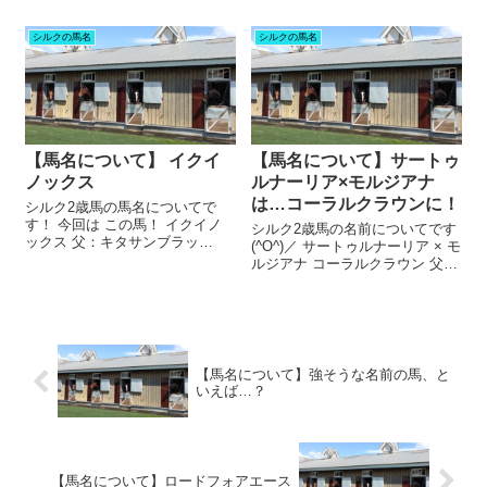
アトリウンフォ 性別：牡 馬主：
用されたとしても「最速でその
(有)社台レースホース 出走レー
名前を応募した人」しか命名記
シルクの馬名
シルクの馬名
ス：2026年1月24日（土曜日）
念品がもらえませんでした。
小倉6レース スク...
が。 今年からは、馬名採用者み
んなが命名記念品をもらえる
よ...
【馬名について】 イクイ
【馬名について】サートゥ
ノックス
ルナーリア×モルジアナ
は…コーラルクラウンに！
シルク2歳馬の馬名についてで
す！ 今回は この馬！ イクイノ
シルク2歳馬の名前についてです
ックス 父：キタサンブラッ
(^O^)／ サートゥルナーリア × モ
ク 母：シャトーブランシュ
ルジアナ コーラルクラウン 父：
性別：牡 イクイノックス。 どん
サートゥルナーリア 母：モ
な意味でしょうか。 なんとなく
ルジアナ 性別：牡 馬主：シルク
恐竜ぽい。「なんとかレック
コーラルクラウン。 どんな意味
ス」みたいな。 …まぁ全然違う
でしょうか？ さっそく馬名意味
だろう...
を見てみましょう...
【馬名について】強そうな名前の馬、と
いえば…？
【馬名について】ロードフォアエース