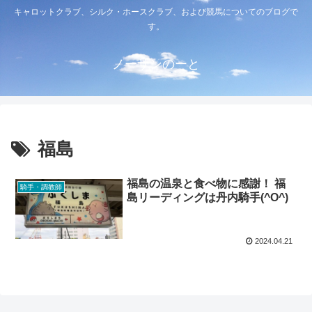
キャロットクラブ、シルク・ホースクラブ、および競馬についてのブログで
す。
ノーザンのーと
福島
福島の温泉と食べ物に感謝！ 福
騎手・調教師
島リーディングは丹内騎手(^O^)
2024.04.21