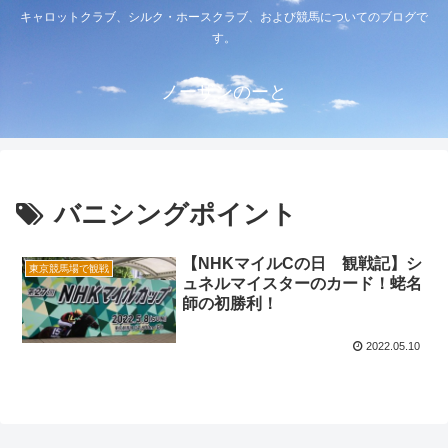
キャロットクラブ、シルク・ホースクラブ、および競馬についてのブログで
す。
ノーザンのーと
バニシングポイント
【NHKマイルCの日 観戦記】シ
東京競馬場で観戦
ュネルマイスターのカード！蛯名
師の初勝利！
2022.05.10