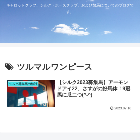
キャロットクラブ、シルク・ホースクラブ、および競馬についてのブログで
す。
ノーザンのーと
ツルマルワンピース
【シルク2023募集馬】アーモン
シルク募集馬の検討
ドアイ22、さすがの好馬体！9冠
馬に瓜二つ(^-^)
2023.07.18