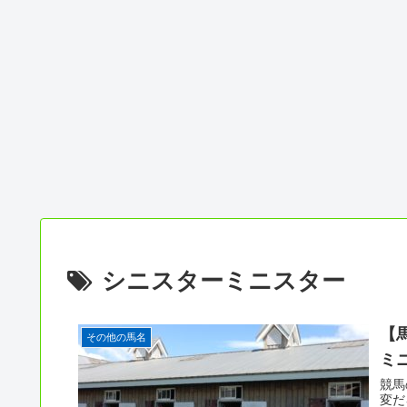
シニスターミニスター
【
その他の馬名
ミ
競馬
変だ