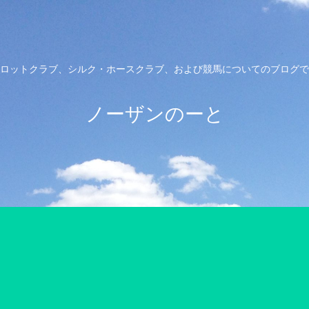
ロットクラブ、シルク・ホースクラブ、および競馬についてのブログで
ノーザンのーと