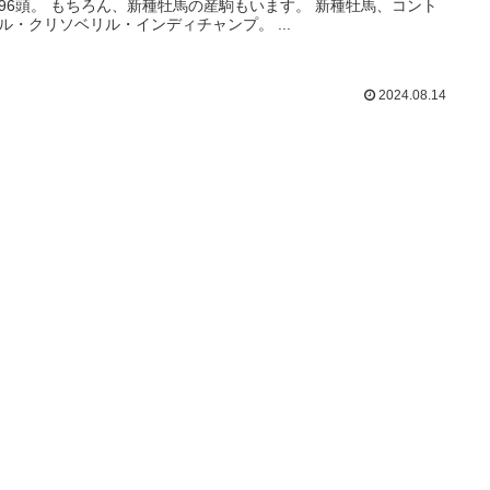
96頭。 もちろん、新種牡馬の産駒もいます。 新種牡馬、コント
ル・クリソベリル・インディチャンプ。 ...
2024.08.14