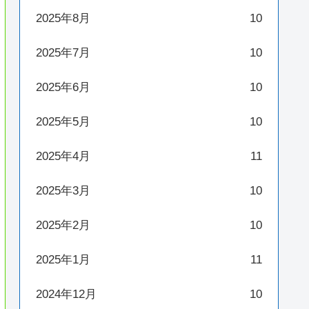
2025年8月
10
2025年7月
10
2025年6月
10
2025年5月
10
2025年4月
11
2025年3月
10
2025年2月
10
2025年1月
11
2024年12月
10