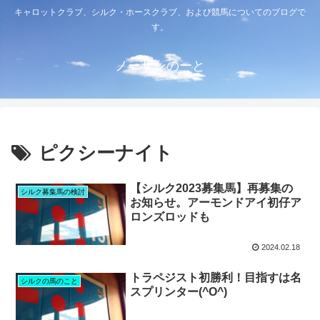
キャロットクラブ、シルク・ホースクラブ、および競馬についてのブログで
す。
ノーザンのーと
ピクシーナイト
【シルク2023募集馬】再募集の
シルク募集馬の検討
お知らせ。アーモンドアイ初仔ア
ロンズロッドも
2024.02.18
トラペジスト初勝利！目指すは名
シルクの馬のこと
スプリンター(^O^)