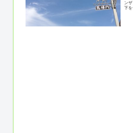
ンザ
下を