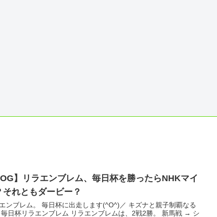
POG】リラエンブレム、毎日杯を勝ったらNHKマイ
？それともダービー？
エンブレム。 毎日杯に出走します(^O^)／ キズナと親子制覇なる
 毎日杯リラエンブレム リラエンブレムは、2戦2勝。 新馬戦 → シ