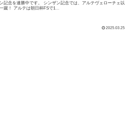
ン記念を連勝中です。 シンザン記念では、アルテヴェローチェ以
一蹴！ アルテは朝日杯FSで1...
2025.03.25