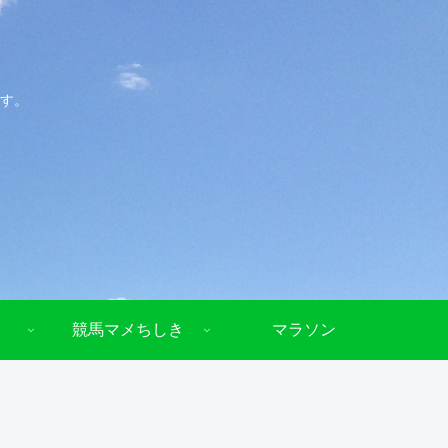
す。
競馬マメちしき
マラソン