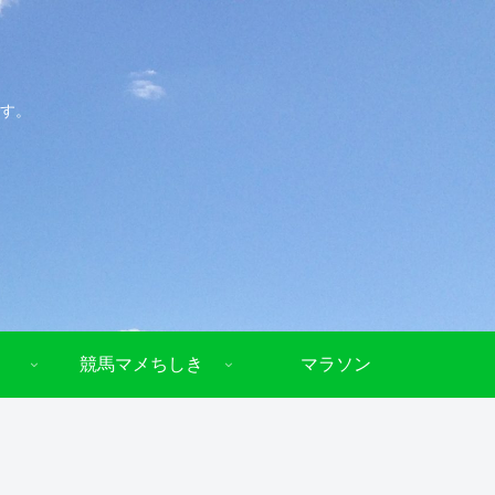
す。
競馬マメちしき
マラソン