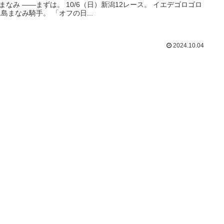
まなみ ――まずは。 10/6（日）新潟12レース。 イエデゴロゴロ
永島まなみ騎手。 「オフの日...
2024.10.04