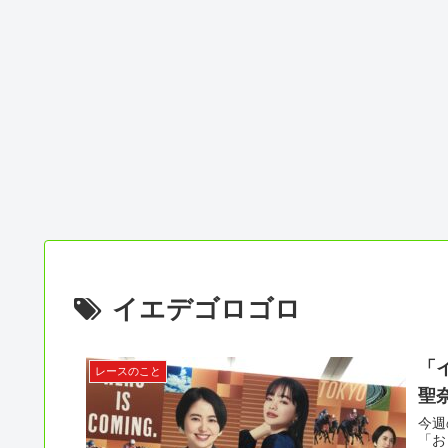
イエデゴロゴロ
「
レースのこと
聖
今週
「お